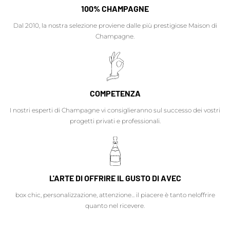
100% CHAMPAGNE
Dal 2010, la nostra selezione proviene dalle più prestigiose Maison di
Champagne.
COMPETENZA
I nostri esperti di Champagne vi consiglieranno sul successo dei vostri
progetti privati e professionali.
L'ARTE DI OFFRIRE IL GUSTO DI AVEC
box chic, personalizzazione, attenzione... il piacere è tanto neloffrire
quanto nel ricevere.