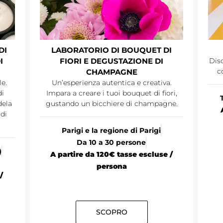
DI
LABORATORIO DI BOUQUET DI
I
FIORI E DEGUSTAZIONE DI
Disc
c
CHAMPAGNE
le.
Un’esperienza autentica e creativa.
di
Impara a creare i tuoi bouquet di fiori,
dela
gustando un bicchiere di champagne.
di
Parigi e la regione di Parigi
Da 10 a 30 persone
)
A partire da 120€ tasse escluse /
persona
/
SCOPRO