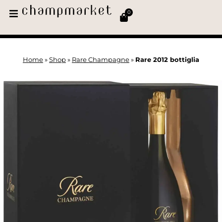
0
Home
»
Shop
»
Rare Champagne
»
Rare 2012 bottiglia