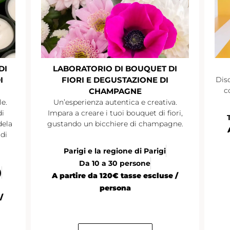
DI
LABORATORIO DI BOUQUET DI
I
FIORI E DEGUSTAZIONE DI
Disc
c
CHAMPAGNE
le.
Un’esperienza autentica e creativa.
di
Impara a creare i tuoi bouquet di fiori,
dela
gustando un bicchiere di champagne.
di
Parigi e la regione di Parigi
Da 10 a 30 persone
)
A partire da 120€ tasse escluse /
persona
/