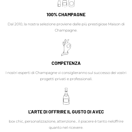
100% CHAMPAGNE
Dal 2010, la nostra selezione proviene dalle più prestigiose Maison di
Champagne.
COMPETENZA
I nostri esperti di Champagne vi consiglieranno sul successo dei vostri
progetti privati e professionali.
L'ARTE DI OFFRIRE IL GUSTO DI AVEC
box chic, personalizzazione, attenzione... il piacere è tanto neloffrire
quanto nel ricevere.