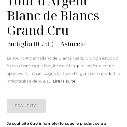
Tour d’Argent
Blanc de Blancs
Grand Cru
Bottiglia (0.75L) | Astuccio
La Tour d’Argent Blanc de Blancs Grand Cru con astuccio
è uno champagne fine, fresco e leggero, perfetto come
aperitivo. Gli champagne La Tour d’Argent sono prodotti e
imbottigliati da R. & L
...
Lire la suite
ESAURITO
Je souhaite être informé(e) lorsque le produit sera à