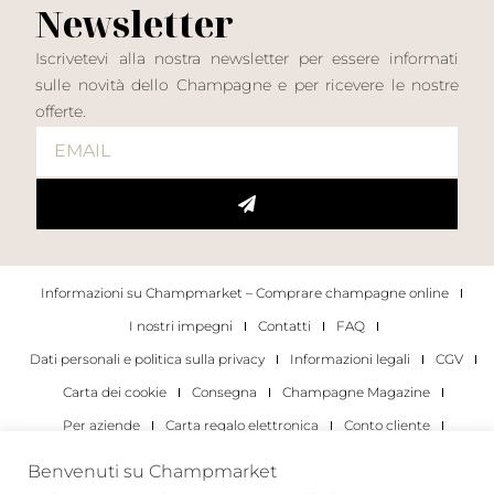
Newsletter
Iscrivetevi alla nostra newsletter per essere informati
sulle novità dello Champagne e per ricevere le nostre
offerte.
Informazioni su Champmarket – Comprare champagne online
I nostri impegni
Contatti
FAQ
Dati personali e politica sulla privacy
Informazioni legali
CGV
Carta dei cookie
Consegna
Champagne Magazine
Per aziende
Carta regalo elettronica
Conto cliente
I migliori champagne
Occasioni di degustazione di champagne
Benvenuti su Champmarket
Per gli individui
Per le aziende