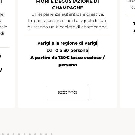
I
FIORI E DEGUSTAZIONE DI
Disc
c
CHAMPAGNE
le.
Un’esperienza autentica e creativa.
di
Impara a creare i tuoi bouquet di fiori,
dela
gustando un bicchiere di champagne.
di
Parigi e la regione di Parigi
Da 10 a 30 persone
)
A partire da 120€ tasse escluse /
persona
/
SCOPRO