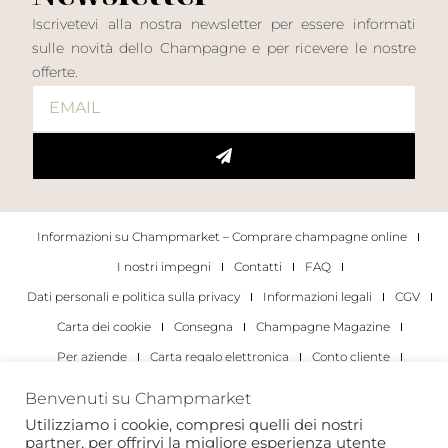
Iscrivetevi alla nostra newsletter per essere informati
sulle novità dello Champagne e per ricevere le nostre
offerte.
Informazioni su Champmarket – Comprare champagne online
I nostri impegni
Contatti
FAQ
Dati personali e politica sulla privacy
Informazioni legali
CGV
Carta dei cookie
Consegna
Champagne Magazine
Per aziende
Carta regalo elettronica
Conto cliente
I migliori champagne
Occasioni di degustazione di champagne
Benvenuti su Champmarket
Per gli individui
Per le aziende
Utilizziamo i cookie, compresi quelli dei nostri
partner, per offrirvi la migliore esperienza utente