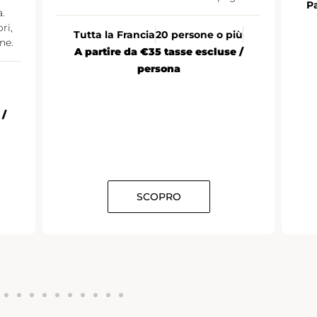
Pa
.
ri,
Tutta la Francia
20 persone o più
ne.
A partire da €35 tasse escluse /
persona
 /
SCOPRO