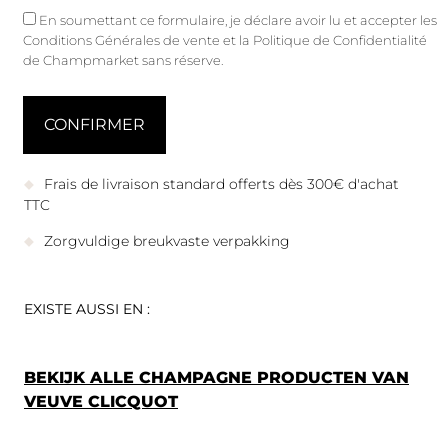
En soumettant ce formulaire, je déclare avoir lu et accepter les
Conditions Générales de vente
et
la Politique de Confidentialité
de Champmarket sans réserve.
Frais de livraison standard offerts dès 300€ d'achat
TTC
Zorgvuldige breukvaste verpakking
EXISTE AUSSI EN :
BEKIJK ALLE CHAMPAGNE PRODUCTEN VAN
VEUVE CLICQUOT