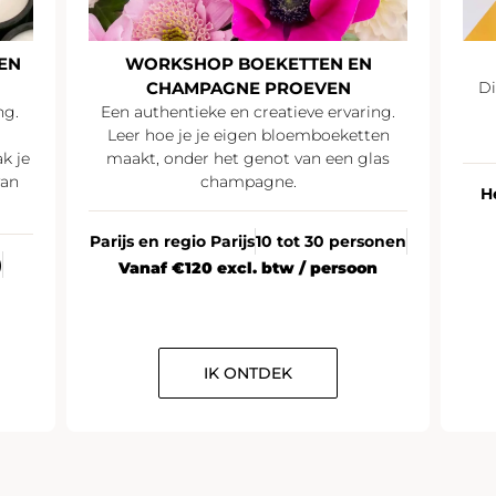
EN
WORKSHOP BOEKETTEN EN
CHAMPAGNE PROEVEN
Di
ng.
Een authentieke en creatieve ervaring.
Leer hoe je je eigen bloemboeketten
k je
maakt, onder het genot van een glas
van
champagne.
H
Parijs en regio Parijs
10 tot 30 personen
)
Vanaf €120 excl. btw / persoon
IK ONTDEK