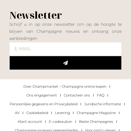
Newsletter
Schrijf u in op onze newsletter om op de hoogte te
blijven van Champagne nieuws en ontvang onze
aanbiedingen
Over Champmarket – Champagne online kopen
Ons engagement
Contacteer ons
FAQ
Persoonlijke gegevens en Privacybeleid
Juridische informatie
AV
Cookiebeleid
Levering
Champagne Magazine
Klant account
E-cadeaubon
Beste Champagnes
Champagne proeverij gelegenheden
Voor particulieren