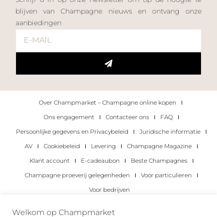
blijven van Champagne nieuws en ontvang onze
aanbiedingen
Over Champmarket – Champagne online kopen
Ons engagement
Contacteer ons
FAQ
Persoonlijke gegevens en Privacybeleid
Juridische informatie
AV
Cookiebeleid
Levering
Champagne Magazine
Klant account
E-cadeaubon
Beste Champagnes
Champagne proeverij gelegenheden
Voor particulieren
Voor bedrijven
Copyright 2022 © alle rechten voorbehouden.
Welkom op Champmarket