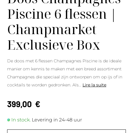
Piscine 6 flessen |
Champmarket
Exclusieve Box
De doos met 6 flessen Champagnes Piscine is de ideale
manier om kennis te maken met een breed assortiment
Champagnes die speciaal zijn ontworpen om op ijs of in
cocktails te worden gedronken. Als
...
Lire la suite
399,00
€
In stock.
Levering in 24-48 uur