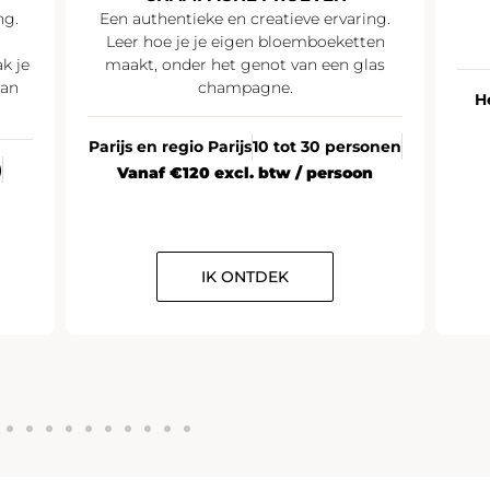
ng.
Een authentieke en creatieve ervaring.
Leer hoe je je eigen bloemboeketten
k je
maakt, onder het genot van een glas
van
champagne.
H
Parijs en regio Parijs
10 tot 30 personen
)
Vanaf €120 excl. btw / persoon
IK ONTDEK