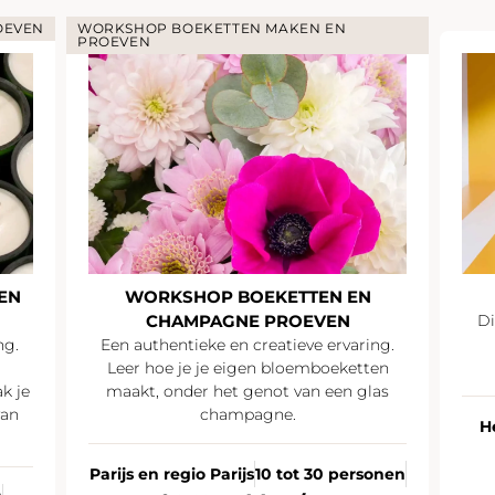
OEVEN
WORKSHOP BOEKETTEN MAKEN EN
PROEVEN
EN
WORKSHOP BOEKETTEN EN
CHAMPAGNE PROEVEN
Di
ng.
Een authentieke en creatieve ervaring.
Leer hoe je je eigen bloemboeketten
k je
maakt, onder het genot van een glas
van
champagne.
H
Parijs en regio Parijs
10 tot 30 personen