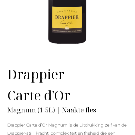
Drappier
Carte d'Or
Magnum (1.5L) | Naakte fles
Drappier Carte d’Or Magnum is de uitdrukking zelf van de
Drappier-stijl: kracht, complexiteit en frisheid die een