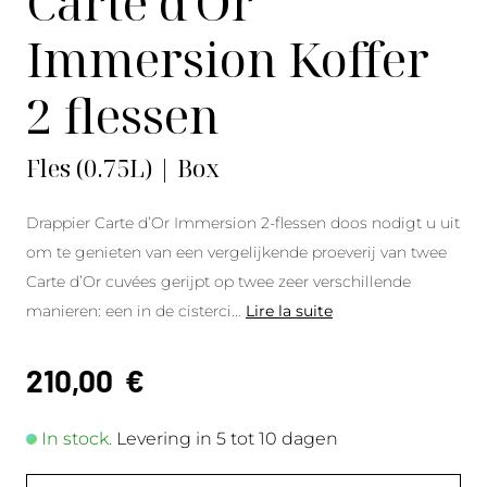
Carte d'Or
Immersion Koffer
2 flessen
Fles (0.75L) | Box
Drappier Carte d’Or Immersion 2-flessen doos nodigt u uit
om te genieten van een vergelijkende proeverij van twee
Carte d’Or cuvées gerijpt op twee zeer verschillende
manieren: een in de cisterci
...
Lire la suite
210,00
€
In stock.
Levering in 5 tot 10 dagen