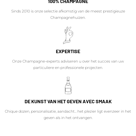
100% CHAMPAGNE
Sinds 2010 is onze selectie afkomstig van de meest prestigieuze
Champagnehuizen.
EXPERTISE
Onze Champagne-experts adviseren u over het succes van uw
particuliere en professionele projecten.
DE KUNST VAN HET GEVEN AVEC SMAAK
Chique dozen, personalisatie, aandacht... het plezier ligt evenzeer in het
geven als in het ontvangen.