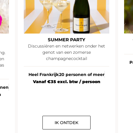
SUMMER PARTY
Discussiëren en netwerken onder het
genot van een zomerse
ng.
champagnecocktail
en
P
as
Heel Frankrijk
20 personen of meer
Vanaf €35 excl. btw / persoon
onen
n
IK ONTDEK