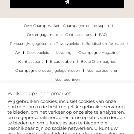
Over Champmarket – Champagne online kopen
Ons engagement
Contacteer ons
FAQ
Persoonlijke gegevens en Privacybeleid
Juridische informatie
AV
Cookiebeleid
Levering
Champagne Magazine
Klant account
E-cadeaubon
Beste Champagnes
Champagne proeverij gelegenheden
Voor particulieren
Voor bedrijven
Copyright 2022 © alle rechten voorbehouden.
Welkom op Champmarket
Champmarket.
Wij gebruiken cookies, inclusief cookies van onze
partners, om u de best mogelijke gebruikerservaring
te bieden, om het verkeer op onze site te analyseren,
om u gepersonaliseerde reclame op sites van derden
te bieden en om u functies aan te bieden die
beschikbaar zijn op sociale netwerken. U kunt uw
voorkeuren te allen tijde beheren door uw cookies in