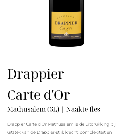
Drappier
Carte d'Or
Mathusalem (6L) | Naakte fles
Drappier Carte d’Or Mathusalem is de uitdrukking bij
uitstek van de Drappier-stijl: kracht, complexiteit en