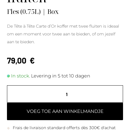
Fles (0.75L) | Box
De Tête à Tête Carte d’Or koffer met twee fluiten is ideaal
om een moment voor twee aan te bieden, of om jezelf
aan te bieden.
79,00
€
In stock.
Levering in 5 tot 10 dagen
VOEG TOE AAN WINKELMANDJE
Frais de livraison standard offerts dès 300€ d'achat