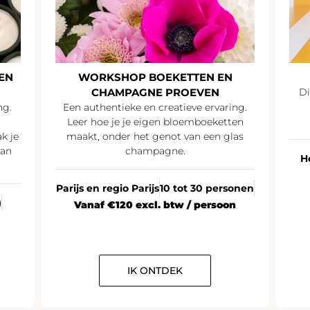
EN
WORKSHOP BOEKETTEN EN
CHAMPAGNE PROEVEN
Di
ng.
Een authentieke en creatieve ervaring.
Leer hoe je je eigen bloemboeketten
k je
maakt, onder het genot van een glas
van
champagne.
H
Parijs en regio Parijs
10 tot 30 personen
)
Vanaf €120 excl. btw / persoon
IK ONTDEK