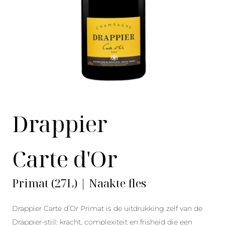
Drappier
Carte d'Or
Primat (27L) | Naakte fles
Drappier Carte d’Or Primat is de uitdrukking zelf van de
Drappier-stijl: kracht, complexiteit en frisheid die een