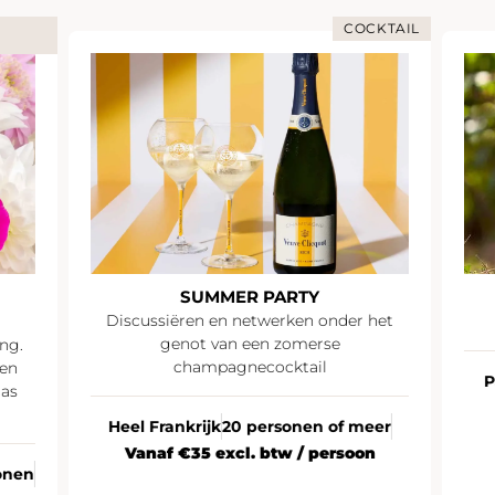
COCKTAIL
SUMMER PARTY
Discussiëren en netwerken onder het
genot van een zomerse
ng.
champagnecocktail
en
P
as
Heel Frankrijk
20 personen of meer
Vanaf €35 excl. btw / persoon
onen