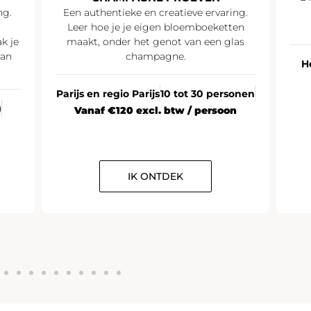
ng.
Een authentieke en creatieve ervaring.
Leer hoe je je eigen bloemboeketten
k je
maakt, onder het genot van een glas
van
champagne.
H
Parijs en regio Parijs
10 tot 30 personen
)
Vanaf €120 excl. btw / persoon
IK ONTDEK