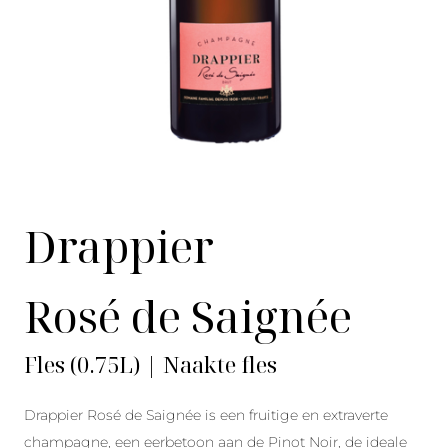
Drappier
Rosé de Saignée
Fles (0.75L) | Naakte fles
Drappier Rosé de Saignée is een fruitige en extraverte
champagne, een eerbetoon aan de Pinot Noir, de ideale