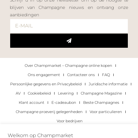
blijven van Champagne nieuws en ontvang onze
aanbiedingen
Over Champmarket – Champagne online kopen
Ons engagement
Contacteer ons
FAQ
Persoonlijke gegevens en Privacybeleid
Juridische informatie
AV
Cookiebeleid
Levering
Champagne Magazine
Klant account
E-cadeaubon
Beste Champagnes
Champagne proeverij gelegenheden
Voor particulieren
Voor bedrijven
Copyright 2022 © alle rechten voorbehouden.
Welkom op Champmarket