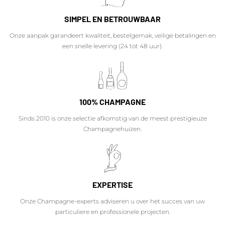
SIMPEL EN BETROUWBAAR
Onze aanpak garandeert kwaliteit, bestelgemak, veilige betalingen en
een snelle levering (24 tot 48 uur).
100% CHAMPAGNE
Sinds 2010 is onze selectie afkomstig van de meest prestigieuze
Champagnehuizen.
EXPERTISE
Onze Champagne-experts adviseren u over het succes van uw
particuliere en professionele projecten.