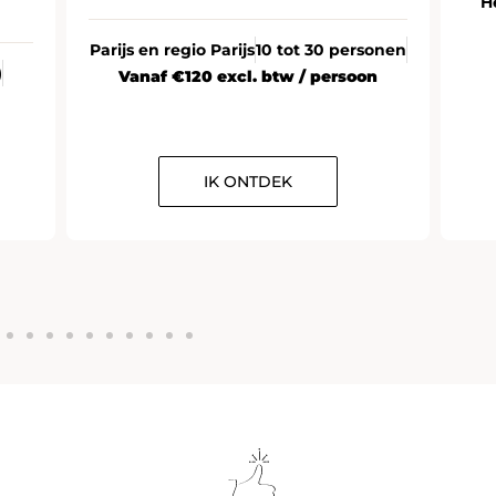
H
Parijs en regio Parijs
10 tot 30 personen
)
Vanaf €120 excl. btw / persoon
IK ONTDEK