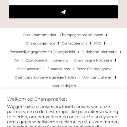
Over Champmarket – Champagne online kopen
Ons engagement
Contacteer ons
FAQ
Persoonlijke gegevens en Privacybeleid
Juridische informatie
AV
Cookiebeleid
Levering
Champagne Magazine
Klant account
E-cadeaubon
Beste Champagnes
Champagne proeverij gelegenheden
Voor particulieren
Voor bedrijven
Copyright 2022 © alle rechten voorbehouden.
Welkom op Champmarket
Champmarket.
Wij gebruiken cookies, inclusief cookies van onze
partners, om u de best mogelijke gebruikerservaring
te bieden, om het verkeer op onze site te analyseren,
om u gepersonaliseerde reclame op sites van derden