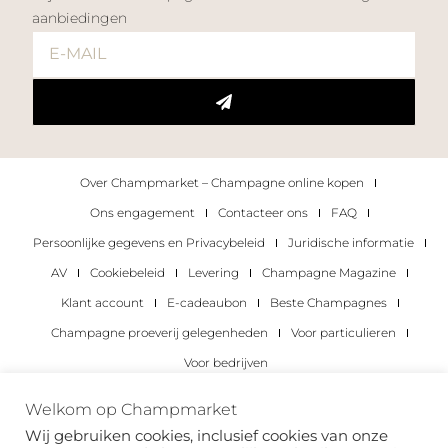
aanbiedingen
Over Champmarket – Champagne online kopen
Ons engagement
Contacteer ons
FAQ
Persoonlijke gegevens en Privacybeleid
Juridische informatie
AV
Cookiebeleid
Levering
Champagne Magazine
Klant account
E-cadeaubon
Beste Champagnes
Champagne proeverij gelegenheden
Voor particulieren
Voor bedrijven
Copyright 2022 © alle rechten voorbehouden.
Welkom op Champmarket
Champmarket.
Wij gebruiken cookies, inclusief cookies van onze