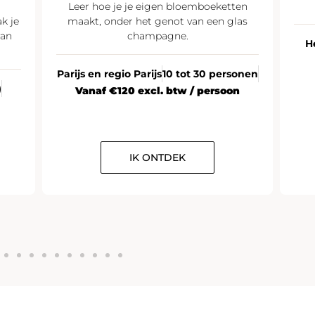
Leer hoe je je eigen bloemboeketten
k je
maakt, onder het genot van een glas
van
champagne.
H
Parijs en regio Parijs
10 tot 30 personen
)
Vanaf €120 excl. btw / persoon
IK ONTDEK