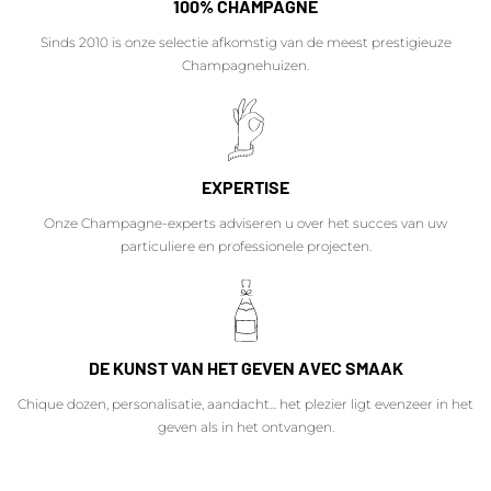
100% CHAMPAGNE
Sinds 2010 is onze selectie afkomstig van de meest prestigieuze
Champagnehuizen.
EXPERTISE
Onze Champagne-experts adviseren u over het succes van uw
particuliere en professionele projecten.
DE KUNST VAN HET GEVEN AVEC SMAAK
Chique dozen, personalisatie, aandacht... het plezier ligt evenzeer in het
geven als in het ontvangen.