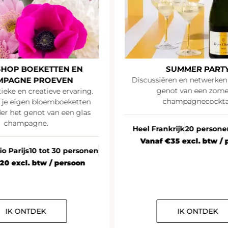
SUMMER PARTY
Discussiëren en netwerken onder het
genot van een zomerse
ng.
champagnecocktail
en
P
as
Heel Frankrijk
20 personen of meer
Vanaf €35 excl. btw / persoon
onen
n
IK ONTDEK