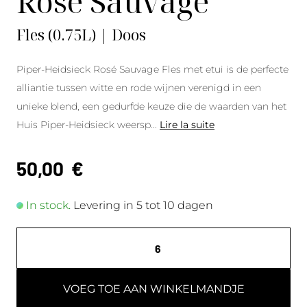
Rosé Sauvage
Fles (0.75L) | Doos
Piper-Heidsieck Rosé Sauvage Fles met etui is de perfecte
alliantie tussen witte en rode wijnen verenigd in een
unieke blend, een gedurfde keuze die de waarden van het
Huis Piper-Heidsieck weersp
...
Lire la suite
50,00
€
In stock.
Levering in 5 tot 10 dagen
VOEG TOE AAN WINKELMANDJE