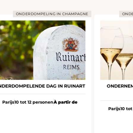
ONDERDOMPELING IN CHAMPAGNE
ONDE
NDERDOMPELENDE DAG IN RUINART
ONDERNEM
Parijs
10 tot 12 personen
À partir de
Parijs
10 to