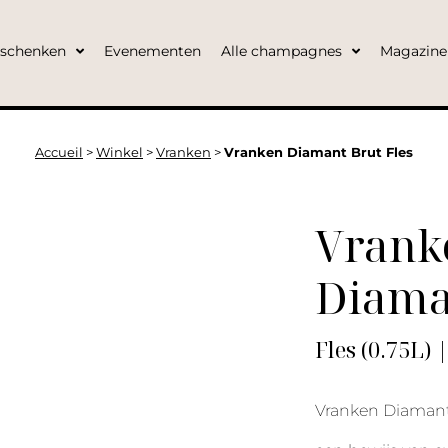
eschenken
Evenementen
Alle champagnes
Magazine
Accueil
>
Winkel
>
Vranken
>
Vranken Diamant Brut Fles
Vrank
Diama
Fles (0.75L) 
Vranken Diamant B