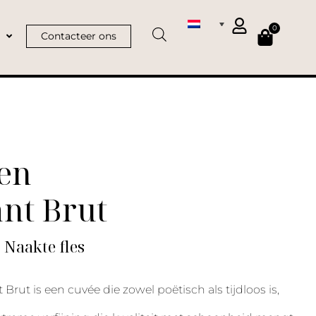
0
Contacteer ons
en
nt Brut
| Naakte fles
rut is een cuvée die zowel poëtisch als tijdloos is,