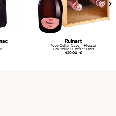
gnac
Ruinart
Rosé Cellar Case 4 Flessen
on
Bouteille I Coffret Bois
420,00
€