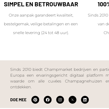
SIMPEL EN BETROUWBAAR
100
Onze aanpak garandeert kwaliteit,
Sinds 2010 
bestelgemak, veilige betalingen en een
van d
snelle levering (24 tot 48 uur).
Ch
Sinds 2010 biedt Champmarket bedrijven en particu
Europa een ervaringsgericht digitaal platform
waarde om alle cuvées Champagnehuizen en
ontdekken.
DOE MEE