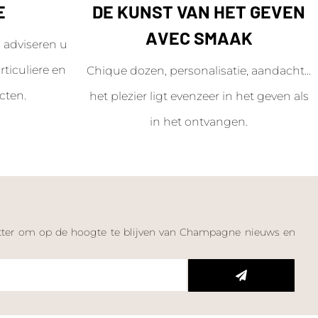
E
DE KUNST VAN HET GEVEN
AVEC SMAAK
adviseren u
ticuliere en
Chique dozen, personalisatie, aandacht...
cten.
het plezier ligt evenzeer in het geven als
in het ontvangen.
letter om op de hoogte te blijven van Champagne nieuws en
n