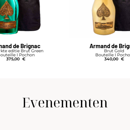
and de Brignac
Armand de Bri
kte editie Brut Green
Brut Gold
outeille I Pochon
Bouteille I Poch
375,00
€
340,00
€
Evenementen