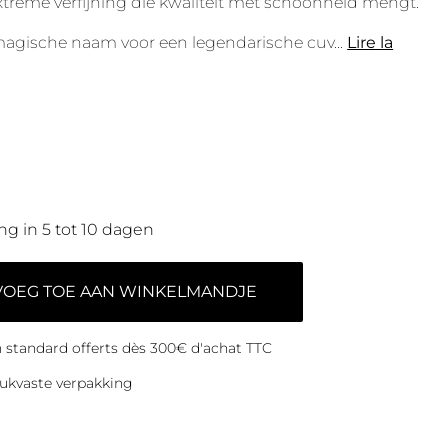
xtreme verfijning die kwaliteit met schoonheid mengt.
magische naam voor een legendarische cuv
...
Lire la
ng in 5 tot 10 dagen
VOEG TOE AAN WINKELMANDJE
on standard offerts dès 300€ d'achat TTC
ukvaste verpakking