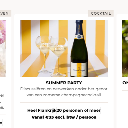
EVEN
COCKTAIL
SUMMER PARTY
O
Discussiëren en netwerken onder het genot
van een zomerse champagnecocktail
eer
,
e.
Heel Frankrijk
20 personen of meer
Vanaf €35 excl. btw / persoon
en