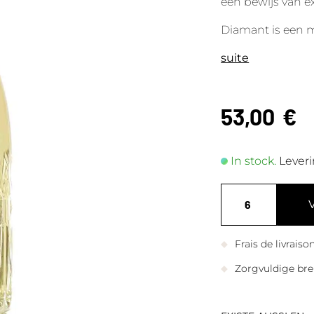
een bewijs van e
Diamant is een 
suite
53,00
€
In stock.
Leveri
Frais de livrais
Zorgvuldige bre