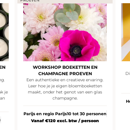
PROEVEN
EN
WORKSHOP BOEKETTEN EN
CHAMPAGNE PROEVEN
Di
ng.
Een authentieke en creatieve ervaring.
Leer hoe je je eigen bloemboeketten
k je
maakt, onder het genot van een glas
van
champagne.
H
Parijs en regio Parijs
10 tot 30 personen
)
Vanaf €120 excl. btw / persoon