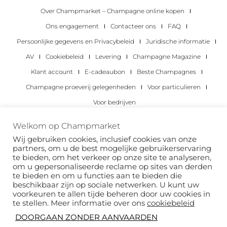
Over Champmarket – Champagne online kopen
Ons engagement
Contacteer ons
FAQ
Persoonlijke gegevens en Privacybeleid
Juridische informatie
AV
Cookiebeleid
Levering
Champagne Magazine
Klant account
E-cadeaubon
Beste Champagnes
Champagne proeverij gelegenheden
Voor particulieren
Voor bedrijven
Copyright 2022 © alle rechten voorbehouden.
Welkom op Champmarket
Champmarket.
Wij gebruiken cookies, inclusief cookies van onze
partners, om u de best mogelijke gebruikerservaring
te bieden, om het verkeer op onze site te analyseren,
om u gepersonaliseerde reclame op sites van derden
te bieden en om u functies aan te bieden die
beschikbaar zijn op sociale netwerken. U kunt uw
voorkeuren te allen tijde beheren door uw cookies in
te stellen. Meer informatie over ons
cookiebeleid
DOORGAAN ZONDER AANVAARDEN
ALCOHOLMISBRUIK IS GEVAARLIJK VOOR JE