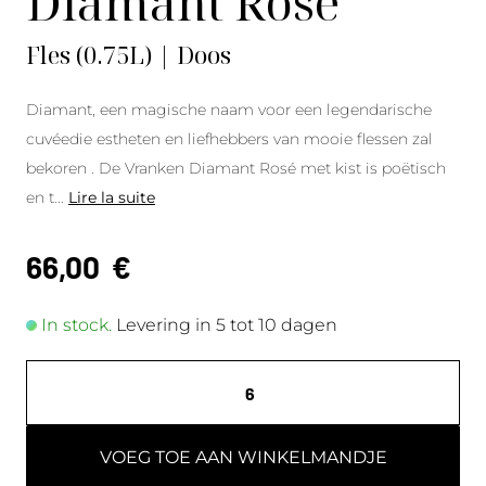
Diamant Rosé
Fles (0.75L) | Doos
Diamant, een magische naam voor een legendarische
cuvée
die estheten en liefhebbers van mooie flessen zal
bekoren
. De Vranken Diamant Rosé met kist is poëtisch
en t
...
Lire la suite
66,00
€
In stock.
Levering in 5 tot 10 dagen
VOEG TOE AAN WINKELMANDJE