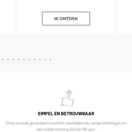
IK ONTDEK
SIMPEL EN BETROUWBAAR
Onze aanpak garandeert kwaliteit, bestelgemak, veilige betalingen en
een snelle levering (24 tot 48 uur).