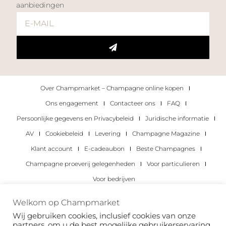
aanbiedingen
Over Champmarket – Champagne online kopen
Ons engagement
Contacteer ons
FAQ
Persoonlijke gegevens en Privacybeleid
Juridische informatie
AV
Cookiebeleid
Levering
Champagne Magazine
Klant account
E-cadeaubon
Beste Champagnes
Champagne proeverij gelegenheden
Voor particulieren
Voor bedrijven
Copyright 2022 © alle rechten voorbehouden.
Welkom op Champmarket
Champmarket.
Wij gebruiken cookies, inclusief cookies van onze
partners, om u de best mogelijke gebruikerservaring