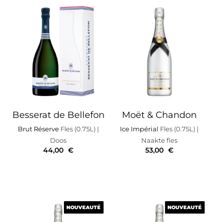
Besserat de Bellefon
Moët & Chandon
Brut Réserve
Fles (0.75L)
|
Ice Impérial
Fles (0.75L)
|
Doos
Naakte fles
44,00
€
53,00
€
NOUVEAUTÉ
NOUVEAUTÉ
NOUVEAUTÉ
NOUVEAUTÉ