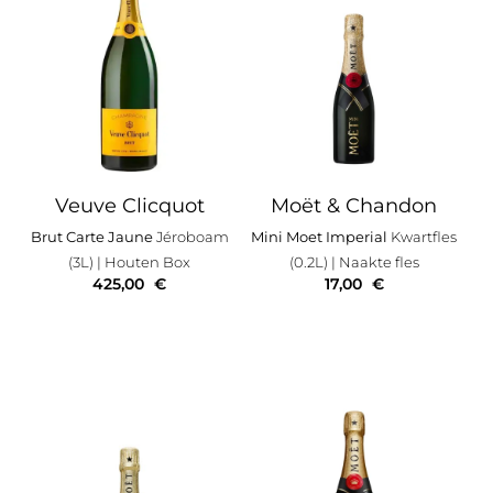
Veuve Clicquot
Moët & Chandon
Brut Carte Jaune
Jéroboam
Mini Moet Imperial
Kwartfles
(3L)
| Houten Box
(0.2L)
| Naakte fles
425,00
€
17,00
€