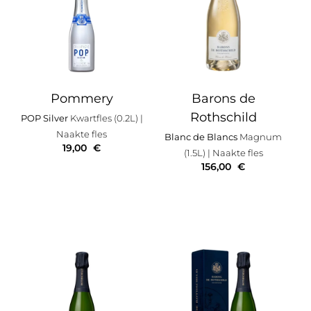
Pommery
Barons de
Rothschild
POP Silver
Kwartfles (0.2L)
|
Naakte fles
Blanc de Blancs
Magnum
19,00
€
(1.5L)
| Naakte fles
156,00
€