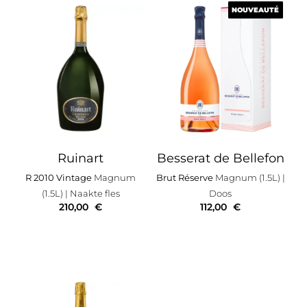
NOUVEAUTÉ
NOUVEAUTÉ
Ruinart
Besserat de Bellefon
R 2010 Vintage
Magnum
Brut Réserve
Magnum (1.5L)
|
(1.5L)
| Naakte fles
Doos
210,00
€
112,00
€