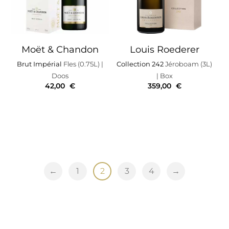
Moët & Chandon
Louis Roederer
Brut Impérial
Fles (0.75L)
|
Collection 242
Jéroboam (3L)
Doos
| Box
42,00
€
359,00
€
←
1
2
3
4
→