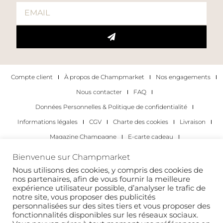
Compte client
À propos de Champmarket
Nos engagements
Nous contacter
FAQ
Données Personnelles & Politique de confidentialité
Informations légales
CGV
Charte des cookies
Livraison
Magazine Champagne
E-carte cadeau
Les Meilleurs Champagnes
Bienvenue sur Champmarket
Les occasions pour déguster du champagne
Pour les particuliers
Nous utilisons des cookies, y compris des cookies de
nos partenaires, afin de vous fournir la meilleure
Pour les entreprises
expérience utilisateur possible, d’analyser le trafic de
notre site, vous proposer des publicités
Copyright 2022 © tous droits réservés. Champmarket.
personnalisées sur des sites tiers et vous proposer des
fonctionnalités disponibles sur les réseaux sociaux.