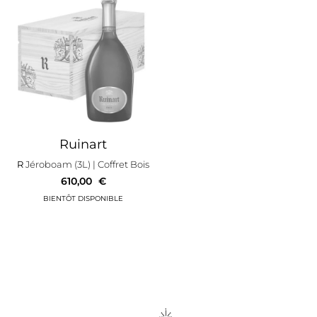
Ruinart
R
Jéroboam (3L)
| Coffret Bois
610,00
€