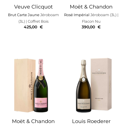
Veuve Clicquot
Moët & Chandon
Brut Carte Jaune
Jéroboam
Rosé Impérial
Jéroboam (3L)
|
(3L)
| Coffret Bois
Flacon Nu
425,00
€
390,00
€
Moët & Chandon
Louis Roederer