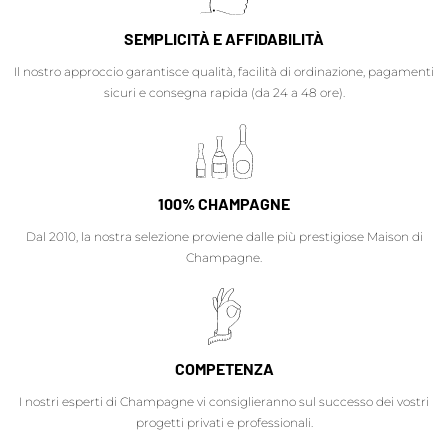
SEMPLICITÀ E AFFIDABILITÀ
Il nostro approccio garantisce qualità, facilità di ordinazione, pagamenti
sicuri e consegna rapida (da 24 a 48 ore).
100% CHAMPAGNE
Dal 2010, la nostra selezione proviene dalle più prestigiose Maison di
Champagne.
COMPETENZA
I nostri esperti di Champagne vi consiglieranno sul successo dei vostri
progetti privati e professionali.