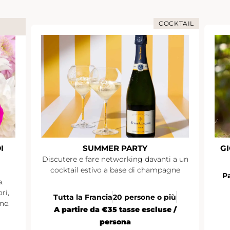
COCKTAIL
I
SUMMER PARTY
GI
Discutere e fare networking davanti a un
cocktail estivo a base di champagne
Pa
.
ri,
Tutta la Francia
20 persone o più
ne.
A partire da €35 tasse escluse /
persona