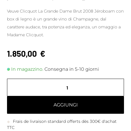
Veuve Clicquot La Grande Dame Brut 2008 Jéroboam con
box di legno è un grande vino di Champagne, dal
carattere audace, tra potenza ed eleganza, un omaggio a
Madame Clicquot.
1.850,00
€
In magazzino.
Consegna in 5-10 giorni
AGGIUNGI
Frais de livraison standard offerts dès 300€ d'achat
TTC