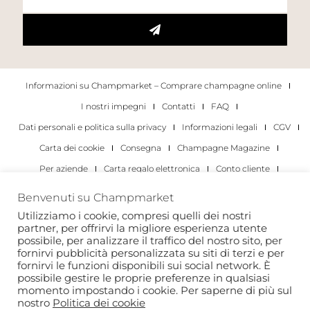
Informazioni su Champmarket – Comprare champagne online
I nostri impegni
Contatti
FAQ
Dati personali e politica sulla privacy
Informazioni legali
CGV
Carta dei cookie
Consegna
Champagne Magazine
Per aziende
Carta regalo elettronica
Conto cliente
I migliori champagne
Occasioni di degustazione di champagne
Benvenuti su Champmarket
Per gli individui
Per le aziende
Utilizziamo i cookie, compresi quelli dei nostri
partner, per offrirvi la migliore esperienza utente
Copyright 2022 © tutti i diritti riservati. Champmarket.
possibile, per analizzare il traffico del nostro sito, per
fornirvi pubblicità personalizzata su siti di terzi e per
fornirvi le funzioni disponibili sui social network. È
possibile gestire le proprie preferenze in qualsiasi
momento impostando i cookie. Per saperne di più sul
nostro
Politica dei cookie