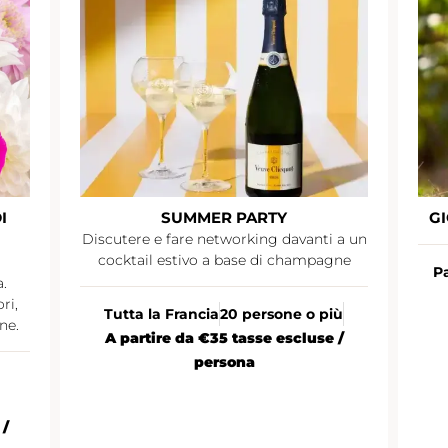
I
SUMMER PARTY
GI
Discutere e fare networking davanti a un
cocktail estivo a base di champagne
Pa
.
ri,
Tutta la Francia
20 persone o più
ne.
A partire da €35 tasse escluse /
persona
 /