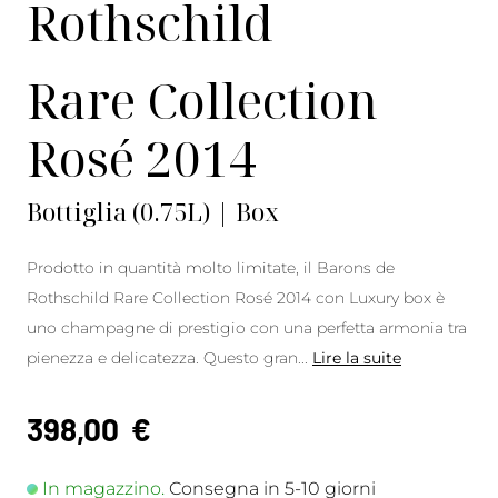
Rothschild
Rare Collection
Rosé 2014
Bottiglia (0.75L) | Box
Prodotto in quantità molto limitate, il Barons de
Rothschild Rare Collection Rosé 2014 con Luxury box è
uno champagne di prestigio con una perfetta armonia tra
pienezza e delicatezza. Questo gran
...
Lire la suite
398,00
€
In magazzino.
Consegna in 5-10 giorni