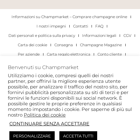
Informazioni su Champmarket – Comprare champagne online
I nostri impegni
Contatti
FAQ
Dati personali e politica sulla privacy
Informazioni legali
CGV
Carta dei cookie
Consegna
Champagne Magazine
Per aziende
Carta regalo elettronica
Conto cliente
I migliori champagne
Occasioni di degustazione di champagne
Benvenuti su Champmarket
Per gli individui
Per le aziende
Utilizziamo i cookie, compresi quelli dei nostri
partner, per offrirvi la migliore esperienza utente
Copyright 2022 © tutti i diritti riservati. Champmarket.
possibile, per analizzare il traffico del nostro sito, per
fornirvi pubblicità personalizzata su siti di terzi e per
fornirvi le funzioni disponibili sui social network. È
possibile gestire le proprie preferenze in qualsiasi
momento impostando i cookie. Per saperne di più sul
nostro
Politica dei cookie
CONTINUARE SENZA ACCETTARE
PERSONALIZZARE
ACCETTA TUTTI