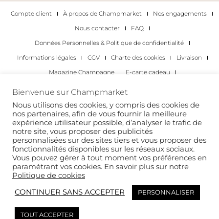
Compte client
À propos de Champmarket
Nos engagements
Nous contacter
FAQ
Données Personnelles & Politique de confidentialité
Informations légales
CGV
Charte des cookies
Livraison
Magazine Champagne
E-carte cadeau
Les Meilleurs Champagnes
Bienvenue sur Champmarket
Les occasions pour déguster du champagne
Pour les particuliers
Nous utilisons des cookies, y compris des cookies de
nos partenaires, afin de vous fournir la meilleure
Pour les entreprises
expérience utilisateur possible, d’analyser le trafic de
notre site, vous proposer des publicités
Copyright 2022 © tous droits réservés. Champmarket.
personnalisées sur des sites tiers et vous proposer des
fonctionnalités disponibles sur les réseaux sociaux.
Vous pouvez gérer à tout moment vos préférences en
paramétrant vos cookies. En savoir plus sur notre
Politique de cookies
CONTINUER SANS ACCEPTER
PERSONNALISER
TOUT ACCEPTER