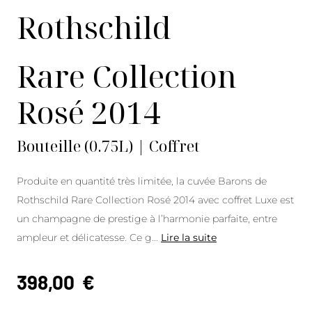
Rothschild
Rare Collection
Rosé 2014
Bouteille (0.75L) | Coffret
Produite en quantité très limitée, la cuvée Barons de
Rothschild Rare Collection Rosé 2014 avec coffret Luxe est
un champagne de prestige à l’harmonie parfaite, entre
ampleur et délicatesse. Ce g
...
Lire la suite
398,00
€