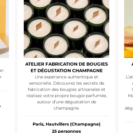
ATELIER FABRICATION DE BOUGIES
un
ET DÉGUSTATION CHAMPAGNE
e
Une expérience authentique et
L’a
sensorielle. Découvrez les secrets de
fabrication des bougies artisanales et
réalisez votre propre bougie parfumée,
Ma
autour d’une dégustation de
e
champagne.
dég
Paris, Hautvillers (Champagne)
25 personnes