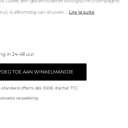
llis cuvée, een gecertificeerde biologische champagne
Brut, is afkomstig van druiven
...
Lire la suite
ng in 24-48 uur
VOEG TOE AAN WINKELMANDJE
on standard offerts dès 300€ d'achat TTC
ukvaste verpakking