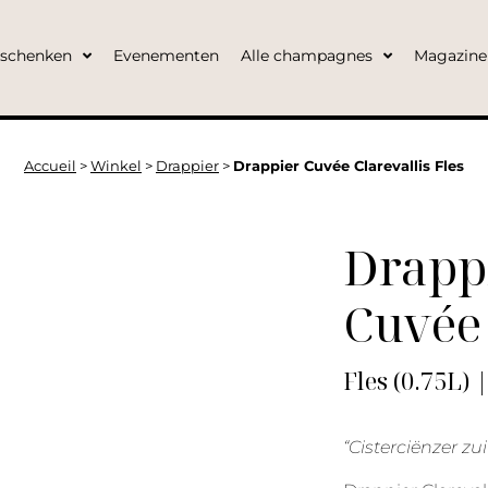
eschenken
Evenementen
Alle champagnes
Magazine
Accueil
>
Winkel
>
Drappier
>
Drappier Cuvée Clarevallis Fles
Drapp
Cuvée 
Fles (0.75L) 
“Cisterciënzer z