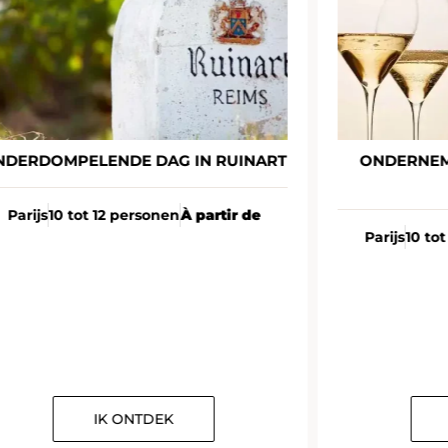
NDERDOMPELENDE DAG IN RUINART
ONDERNEM
Parijs
10 tot 12 personen
À partir de
Parijs
10 to
IK ONTDEK