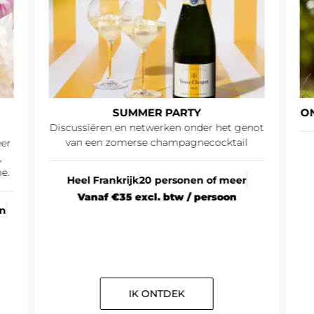
SUMMER PARTY
O
Discussiëren en netwerken onder het genot
van een zomerse champagnecocktail
eer
,
e.
Heel Frankrijk
20 personen of meer
Vanaf €35 excl. btw / persoon
en
IK ONTDEK