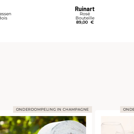
Ruinart
lessen
Rosé
Bois
Bouteille
89,00
€
ONDERDOMPELING IN CHAMPAGNE
ONDE