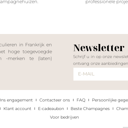
ampagnehuizen.
professionele proje
Newsletter
lieren in Frankrijk en
 met hoge toegevoegde
Schrijf u in op onze news
 -merken te (laten)
ontvang onze aanbiedinge
Ons engagement
Contacteer ons
FAQ
Persoonlijke gege
Klant account
E-cadeaubon
Beste Champagnes
Champ
Voor bedrijven