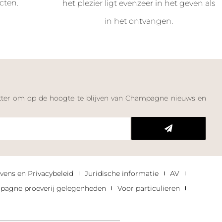
cten.
het plezier ligt evenzeer in het geven als
in het ontvangen.
letter om op de hoogte te blijven van Champagne nieuws en
n
vens en Privacybeleid
Juridische informatie
AV
agne proeverij gelegenheden
Voor particulieren