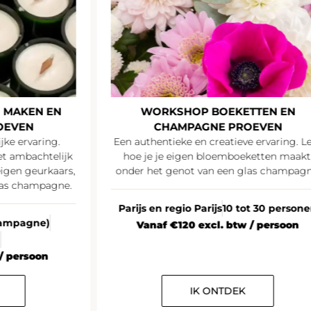
 MAKEN EN
WORKSHOP BOEKETTEN EN
OEVEN
CHAMPAGNE PROEVEN
jke ervaring.
Een authentieke en creatieve ervaring. L
t ambachtelijk
hoe je je eigen bloemboeketten maakt
igen geurkaars,
onder het genot van een glas champagn
las champagne.
Parijs en regio Parijs
10 tot 30 person
Champagne)
Vanaf €120 excl. btw / persoon
n
/ persoon
IK ONTDEK