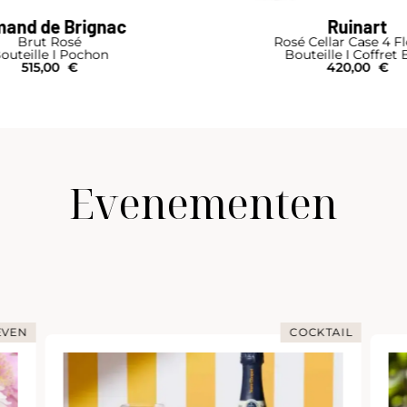
and de Brignac
Ruinart
Brut Rosé
Rosé Cellar Case 4 F
outeille I Pochon
Bouteille I Coffret 
515,00
€
420,00
€
Evenementen
EVEN
COCKTAIL