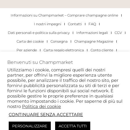
Informazioni su Champmarket – Comprare champagne online
I nostri impegni
Contatti
FAQ
Dati personali e politica sulla privacy
Informazioni legali
CGV
Carta dei cookie
Consegna
Champagne Magazine
Per aziende
Carta regalo elettronica
Conto cliente
I migliori champagne
Occasioni di degustazione di champagne
Benvenuti su Champmarket
Per gli individui
Per le aziende
Utilizziamo i cookie, compresi quelli dei nostri
partner, per offrirvi la migliore esperienza utente
Copyright 2022 © tutti i diritti riservati. Champmarket.
possibile, per analizzare il traffico del nostro sito, per
fornirvi pubblicità personalizzata su siti di terzi e per
fornirvi le funzioni disponibili sui social network. È
possibile gestire le proprie preferenze in qualsiasi
momento impostando i cookie. Per saperne di più sul
nostro
Politica dei cookie
CONTINUARE SENZA ACCETTARE
PERSONALIZZARE
ACCETTA TUTTI