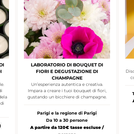
DI
LABORATORIO DI BOUQUET DI
I
FIORI E DEGUSTAZIONE DI
Disc
c
CHAMPAGNE
le.
Un’esperienza autentica e creativa.
di
Impara a creare i tuoi bouquet di fiori,
dela
gustando un bicchiere di champagne.
di
Parigi e la regione di Parigi
Da 10 a 30 persone
)
A partire da 120€ tasse escluse /