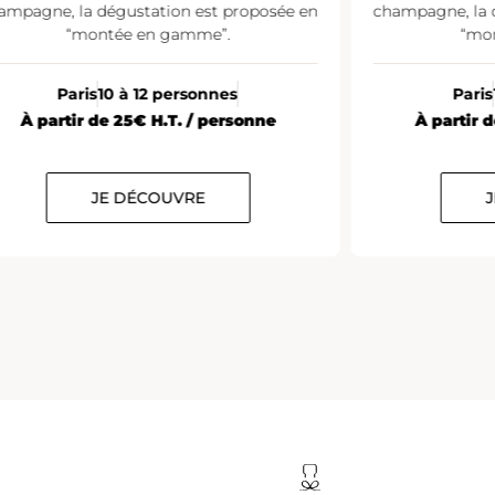
ampagne, la dégustation est proposée en
champagne, la 
“montée en gamme”.
“mo
Paris
10 à 12 personnes
Paris
À partir de 25€ H.T. / personne
À partir 
JE DÉCOUVRE