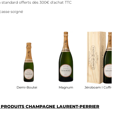
on standard offerts dès 300€ d'achat TTC
casse soigné
ret Bois
Demi-Bouteille
Magnum
Jéroboam I Coffret B
S PRODUITS CHAMPAGNE LAURENT-PERRIER