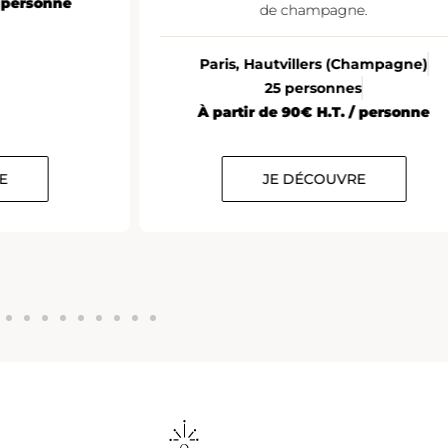
/ personne
de champagne.
Paris, Hautvillers (Champagne)
25 personnes
À partir de 90€ H.T. / personne
E
JE DÉCOUVRE