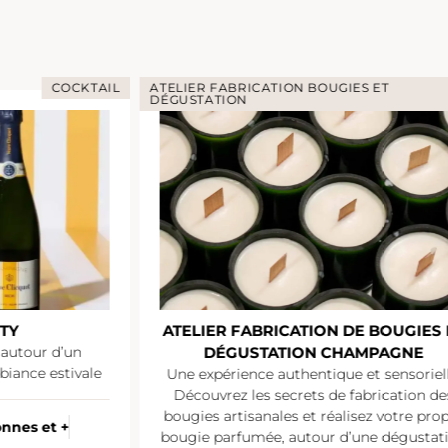
COCKTAIL
ATELIER FABRICATION BOUGIES ET
DÉGUSTATION
TY
ATELIER FABRICATION DE BOUGIES 
 autour d’un
DÉGUSTATION CHAMPAGNE
iance estivale
Une expérience authentique et sensoriell
Découvrez les secrets de fabrication de
bougies artisanales et réalisez votre pro
onnes et +
bougie parfumée, autour d’une dégustat