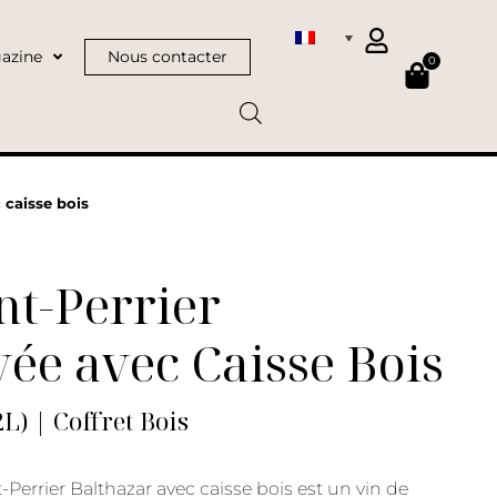
azine
Nous contacter
0
 caisse bois
t-Perrier
ée avec Caisse Bois
L) | Coffret Bois
Perrier Balthazar avec caisse bois est un vin de