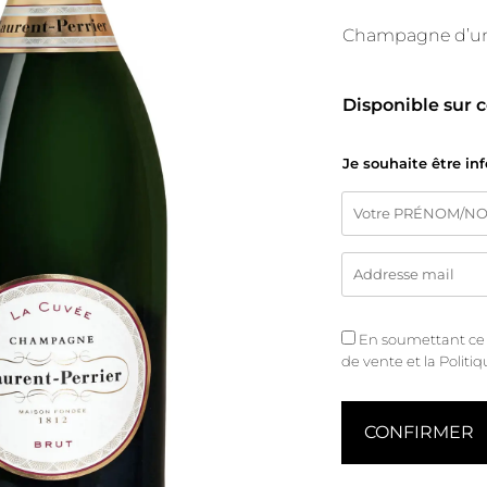
Champagne d’une 
Disponible sur
Je souhaite être in
En soumettant ce fo
de vente
et
la Politi