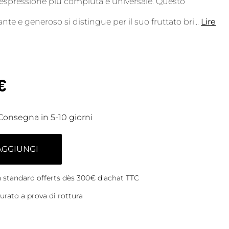
a espressione più compiuta e universale. Questo
e e generoso si distingue per il suo fruttato bri
...
Lire
€
Consegna in 5-10 giorni
AGGIUNGI
on standard offerts dès 300€ d'achat TTC
rato a prova di rottura