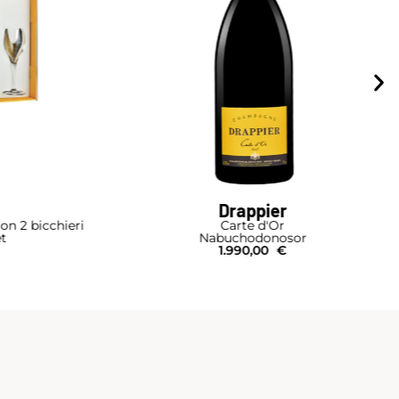
Drappier
on 2 bicchieri
Carte d'Or
et
Nabuchodonosor
1.990,00
€