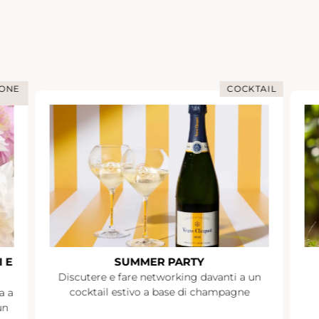
IONE
COCKTAIL
 E
SUMMER PARTY
Discutere e fare networking davanti a un
cocktail estivo a base di champagne
a a
un