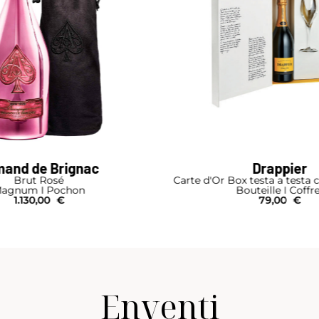
and de Brignac
Drappier
Brut Rosé
Carte d'Or Box testa a testa c
agnum I Pochon
Bouteille I Coffr
1.130,00
€
79,00
€
Enventi