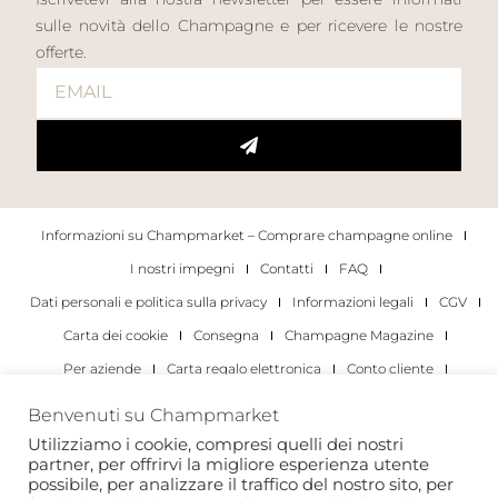
sulle novità dello Champagne e per ricevere le nostre
offerte.
Informazioni su Champmarket – Comprare champagne online
I nostri impegni
Contatti
FAQ
Dati personali e politica sulla privacy
Informazioni legali
CGV
Carta dei cookie
Consegna
Champagne Magazine
Per aziende
Carta regalo elettronica
Conto cliente
I migliori champagne
Occasioni di degustazione di champagne
Benvenuti su Champmarket
Per gli individui
Per le aziende
Utilizziamo i cookie, compresi quelli dei nostri
partner, per offrirvi la migliore esperienza utente
Copyright 2022 © tutti i diritti riservati. Champmarket.
possibile, per analizzare il traffico del nostro sito, per