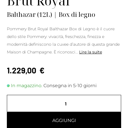
Brut Royal
Balthazar (12L) | Box di legno
Pommery Brut Royal Balthazar Box di Legno è il cuore
dello stile Pommery: vivacità, freschezza, finezza e
modernità definiscono la cuvee d’autore di questa grande
Maison di Champagne. È riconosci
...
Lire la suite
1.229,00
€
In magazzino.
Consegna in 5-10 giorni
AGGIUNGI