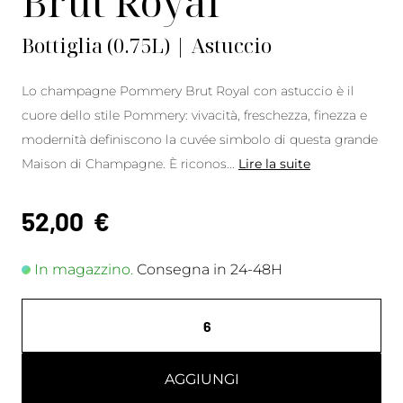
Brut Royal
Bottiglia (0.75L) | Astuccio
Lo champagne Pommery Brut Royal con astuccio è il
cuore dello stile Pommery: vivacità, freschezza, finezza e
modernità definiscono la cuvée simbolo di questa grande
Maison di Champagne. È riconos
...
Lire la suite
52,00
€
In magazzino.
Consegna in 24-48H
AGGIUNGI