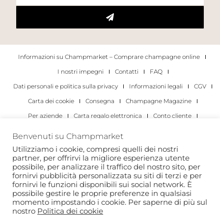
Informazioni su Champmarket – Comprare champagne online
I nostri impegni
Contatti
FAQ
Dati personali e politica sulla privacy
Informazioni legali
CGV
Carta dei cookie
Consegna
Champagne Magazine
Per aziende
Carta regalo elettronica
Conto cliente
I migliori champagne
Occasioni di degustazione di champagne
Benvenuti su Champmarket
Per gli individui
Per le aziende
Utilizziamo i cookie, compresi quelli dei nostri
partner, per offrirvi la migliore esperienza utente
Copyright 2022 © tutti i diritti riservati. Champmarket.
possibile, per analizzare il traffico del nostro sito, per
fornirvi pubblicità personalizzata su siti di terzi e per
fornirvi le funzioni disponibili sui social network. È
possibile gestire le proprie preferenze in qualsiasi
momento impostando i cookie. Per saperne di più sul
nostro
Politica dei cookie