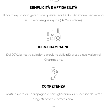
SEMPLICITÀ E AFFIDABILITÀ
Il nostro approccio garantisce qualità, facilità di ordinazione, pagamenti
sicuri e consegna rapida (da 24 a 48 ore).
100% CHAMPAGNE
Dal 2010, la nostra selezione proviene dalle più prestigiose Maison di
Champagne.
COMPETENZA
I nostri esperti di Champagne vi consiglieranno sul successo dei vostri
progetti privati e professionali.