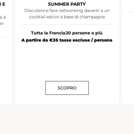
SUMMER PARTY
GIORNATA IMMERSI
e fare networking davanti a un
 estivo a base di champagne
Parigi
Da 10 a 12 per
a Francia
20 persone o più
a €35 tasse escluse / persona
SCOPRO
SCOPR