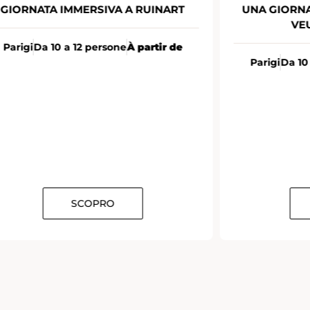
VA A RUINART
UNA GIORNATA IMMERSIVA PRE
VEUVE CLICQUOT
sone
À partir de
Parigi
Da 10 a 12 persone
À partir 
O
SCOPRO