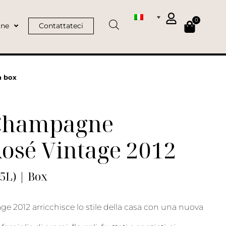
0
ine
Contattateci
n box
Champagne
osé Vintage 2012
75L) | Box
age 2012 arricchisce lo stile della casa con una nuova