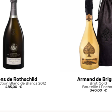
mand de Brignac
Alexandre Bon
Brut Gold
Blanc de Noirs
Bouteille I Pochon
Bouteille
340,00
€
44,00
€