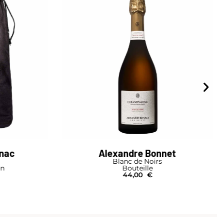
net
Drappier
Rosé de Saignée
Demi-Bouteille
23,00
€