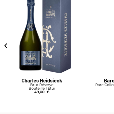
Barons de Rothschild
Ar
Rare Collection Blanc de Blancs 2012
485,00
€