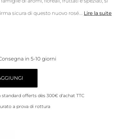
famiglie di aromi, floreali, fruttati e speziati, si
firma sicura di questo nuovo rosé.
...
Lire la suite
Consegna in 5-10 giorni
AGGIUNGI
on standard offerts dès 300€ d'achat TTC
rato a prova di rottura