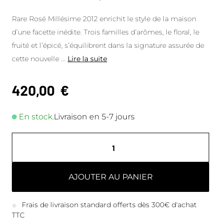
Rare Rosé Millésime 2012 enrichit le style de la maison
d’une facette inédite. Trois familles d’arômes, le floral, le
fruité et l’épicé, s’équilibrent dans la signature assurée de
cette nouvelle
...
Lire la suite
420,00
€
En stock.
Livraison en 5-7 jours
AJOUTER AU PANIER
Frais de livraison standard offerts dès 300€ d'achat
TTC