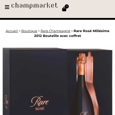
0
Accueil
>
Boutique
>
Rare Champagne
>
Rare Rosé Millésime
2012 Bouteille avec coffret