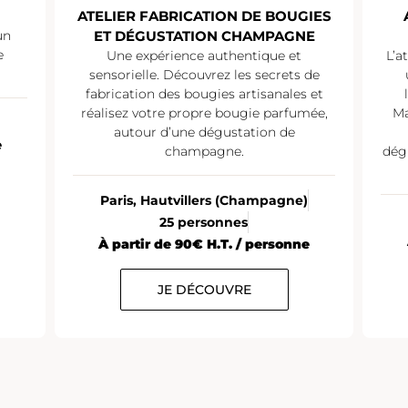
ATELIER FABRICATION DE BOUGIES
un
ET DÉGUSTATION CHAMPAGNE
e
Une expérience authentique et
L’a
sensorielle. Découvrez les secrets de
fabrication des bougies artisanales et
réalisez votre propre bougie parfumée,
Ma
autour d’une dégustation de
e
champagne.
dég
Paris, Hautvillers (Champagne)
25 personnes
À partir de 90€ H.T. / personne
JE DÉCOUVRE