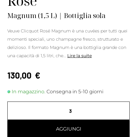
Rosé
Magnum (1,5 L) | Bottiglia sola
Veuve Clicquot Rosé Magnum è una cuvées per tutti quei
momenti speciali, uno champagne fresco, strutturato e
delizioso. Il formato Magnum è una bottiglia grande con
una capacità di 1,5 litri, che
...
Lire la suite
130,00
€
In magazzino.
Consegna in 5-10 giorni
AGGIUNGI