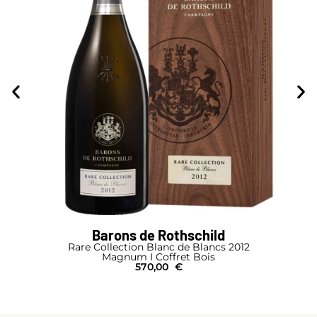
Armand de Brignac
Brut Rosé
Magnum I Pochon
1.130,00
€