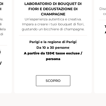
DI
LABORATORIO DI BOUQUET DI
I
FIORI E DEGUSTAZIONE DI
Disc
c
CHAMPAGNE
le.
Un’esperienza autentica e creativa.
di
Impara a creare i tuoi bouquet di fiori,
dela
gustando un bicchiere di champagne.
di
Parigi e la regione di Parigi
Da 10 a 30 persone
)
A partire da 120€ tasse escluse /
persona
/
SCOPRO