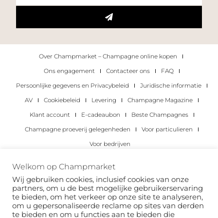
Over Champmarket – Champagne online kopen
Ons engagement
Contacteer ons
FAQ
Persoonlijke gegevens en Privacybeleid
Juridische informatie
AV
Cookiebeleid
Levering
Champagne Magazine
Klant account
E-cadeaubon
Beste Champagnes
Champagne proeverij gelegenheden
Voor particulieren
Voor bedrijven
Copyright 2022 © alle rechten voorbehouden.
Welkom op Champmarket
Champmarket.
Wij gebruiken cookies, inclusief cookies van onze
partners, om u de best mogelijke gebruikerservaring
te bieden, om het verkeer op onze site te analyseren,
om u gepersonaliseerde reclame op sites van derden
te bieden en om u functies aan te bieden die