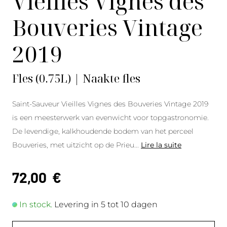
Vieilles Vignes des
Bouveries Vintage
2019
Fles (0.75L) | Naakte fles
Saint-Sauveur Vieilles Vignes des Bouveries Vintage 2019
is een meesterwerk van evenwicht voor topgastronomie.
De levendige, kalkhoudende bodem van het perceel
Bouveries, met uitzicht op de Prieu
...
Lire la suite
72,00
€
In stock.
Levering in 5 tot 10 dagen