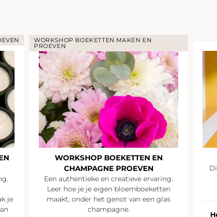
OEVEN
WORKSHOP BOEKETTEN MAKEN EN
PROEVEN
EN
WORKSHOP BOEKETTEN EN
CHAMPAGNE PROEVEN
Di
ng.
Een authentieke en creatieve ervaring.
Leer hoe je je eigen bloemboeketten
k je
maakt, onder het genot van een glas
van
champagne.
H