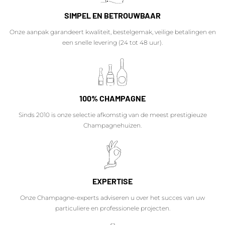
SIMPEL EN BETROUWBAAR
Onze aanpak garandeert kwaliteit, bestelgemak, veilige betalingen en
een snelle levering (24 tot 48 uur).
100% CHAMPAGNE
Sinds 2010 is onze selectie afkomstig van de meest prestigieuze
Champagnehuizen.
EXPERTISE
Onze Champagne-experts adviseren u over het succes van uw
particuliere en professionele projecten.