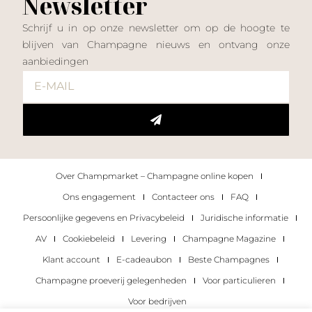
Newsletter
Schrijf u in op onze newsletter om op de hoogte te
blijven van Champagne nieuws en ontvang onze
aanbiedingen
Over Champmarket – Champagne online kopen
Ons engagement
Contacteer ons
FAQ
Persoonlijke gegevens en Privacybeleid
Juridische informatie
AV
Cookiebeleid
Levering
Champagne Magazine
Klant account
E-cadeaubon
Beste Champagnes
Champagne proeverij gelegenheden
Voor particulieren
Voor bedrijven