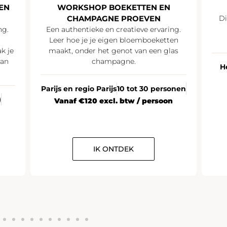
EN
WORKSHOP BOEKETTEN EN
CHAMPAGNE PROEVEN
Di
ng.
Een authentieke en creatieve ervaring.
Leer hoe je je eigen bloemboeketten
k je
maakt, onder het genot van een glas
van
champagne.
H
Parijs en regio Parijs
10 tot 30 personen
)
Vanaf €120 excl. btw / persoon
IK ONTDEK