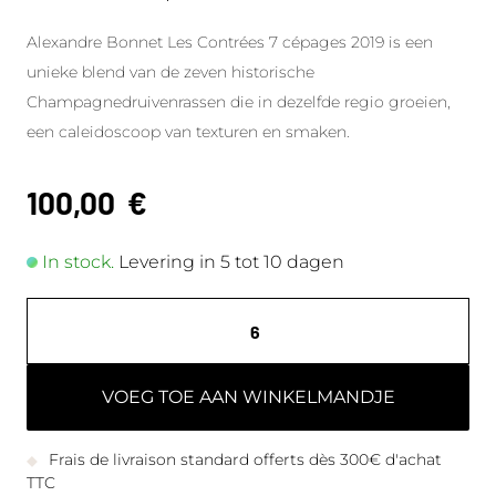
Alexandre Bonnet Les Contrées 7 cépages 2019 is een
unieke blend van de zeven historische
Champagnedruivenrassen die in dezelfde regio groeien,
een caleidoscoop van texturen en smaken.
100,00
€
In stock.
Levering in 5 tot 10 dagen
VOEG TOE AAN WINKELMANDJE
Frais de livraison standard offerts dès 300€ d'achat
TTC