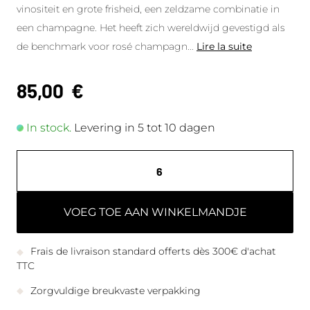
vinositeit en grote frisheid, een zeldzame combinatie in
een champagne. Het heeft zich wereldwijd gevestigd als
de benchmark voor rosé champagn
...
Lire la suite
85,00
€
In stock.
Levering in 5 tot 10 dagen
VOEG TOE AAN WINKELMANDJE
Frais de livraison standard offerts dès 300€ d'achat
TTC
Zorgvuldige breukvaste verpakking