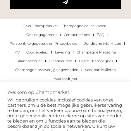
Over Champmarket – Champagne online kopen
Ons engagement
Contacteer ons
FAQ
Persoonlijke gegevens en Privacybeleid
Juridische informatie
AV
Cookiebeleid
Levering
Champagne Magazine
Klant account
E-cadeaubon
Beste Champagnes
Champagne proeverij gelegenheden
Voor particulieren
Voor bedrijven
Copyright 2022 © alle rechten voorbehouden.
Welkom op Champmarket
Champmarket.
Wij gebruiken cookies, inclusief cookies van onze
partners, om u de best mogelijke gebruikerservaring
te bieden, om het verkeer op onze site te analyseren,
om u gepersonaliseerde reclame op sites van derden
te bieden en om u functies aan te bieden die
beschikbaar zijn op sociale netwerken. U kunt uw