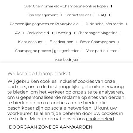
Over Champmarket – Champagne online kopen
Ons engagement
Contacteer ons
FAQ
Persoonlijke gegevens en Privacybeleid
Juridische informatie
AV
Cookiebeleid
Levering
Champagne Magazine
Klant account
E-cadeaubon
Beste Champagnes
Champagne proeverij gelegenheden
Voor particulieren
Voor bedrijven
Copyright 2022 © alle rechten voorbehouden.
Welkom op Champmarket
Champmarket.
Wij gebruiken cookies, inclusief cookies van onze
partners, om u de best mogelijke gebruikerservaring
te bieden, om het verkeer op onze site te analyseren,
om u gepersonaliseerde reclame op sites van derden
te bieden en om u functies aan te bieden die
beschikbaar zijn op sociale netwerken. U kunt uw
voorkeuren te allen tijde beheren door uw cookies in
te stellen. Meer informatie over ons
cookiebeleid
DOORGAAN ZONDER AANVAARDEN
ALCOHOLMISBRUIK IS GEVAARLIJK VOOR JE