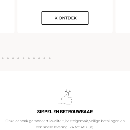
IK ONTDEK
SIMPEL EN BETROUWBAAR
Onze aanpak garandeert kwaliteit, bestelgemak, veilige betalingen en
een snelle levering (24 tot 48 uur).