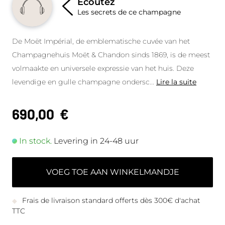
Écoutez
Les secrets de ce champagne
De Moët Impérial, de emblematische cuvée van het
Champagnehuis Moët & Chandon sinds 1869, is de meest
volmaakte en universele expressie van het huis. Deze
levendige en gulle champagne ondersc
...
Lire la suite
690,00
€
In stock.
Levering in 24-48 uur
VOEG TOE AAN WINKELMANDJE
Frais de livraison standard offerts dès 300€ d'achat
TTC