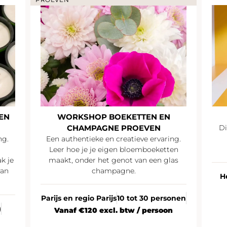
EN
WORKSHOP BOEKETTEN EN
CHAMPAGNE PROEVEN
Di
ng.
Een authentieke en creatieve ervaring.
Leer hoe je je eigen bloemboeketten
k je
maakt, onder het genot van een glas
van
champagne.
H
Parijs en regio Parijs
10 tot 30 personen
)
Vanaf €120 excl. btw / persoon