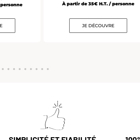
À partir de 35€ H.T. / personne
/ personne
E
JE DÉCOUVRE
SIMPLICITÉ ET FIABILITÉ
100