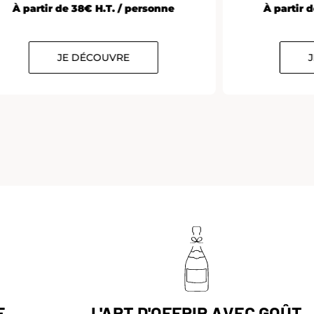
À partir de 38€ H.T. / personne
À partir 
JE DÉCOUVRE
E
L'ART D'OFFRIR AVEC GOÛT