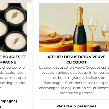
E BOUGIES ET
ATELIER DÉGUSTATION VEUVE
AMPAGNE
CLICQUOT
et sensorielle.
L’atelier dégustation Veuve Clicquot est 
abrication des
occasion unique de découvrir l’univers 
sez votre propre
l’une des plus grandes Maisons de
une dégustation
Champagne. Commentée par un exper
e.
champagne, la dégustation est proposée
“montée en gamme”.
Champagne)
Paris
10 à 12 personnes
s