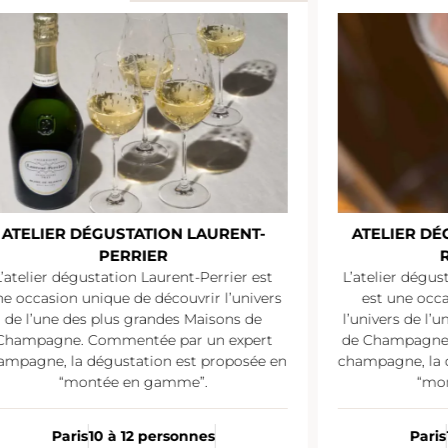
ATELIER DÉGUSTATION LAURENT-
ATELIER D
PERRIER
L’atelier dégustation Laurent-Perrier est
L’atelier dégu
e occasion unique de découvrir l’univers
est une occ
de l’une des plus grandes Maisons de
l’univers de l’
Champagne. Commentée par un expert
de Champagne.
ampagne, la dégustation est proposée en
champagne, la 
“montée en gamme”.
“mo
Paris
10 à 12 personnes
Paris