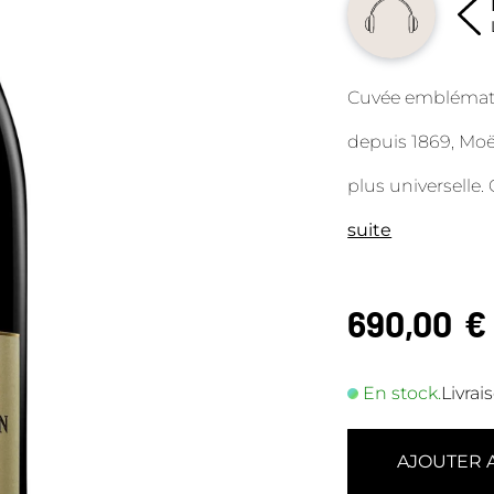
Cuvée emblémat
depuis 1869, Moët
plus universelle
suite
690,00
€
En stock.
Livrai
AJOUTER 