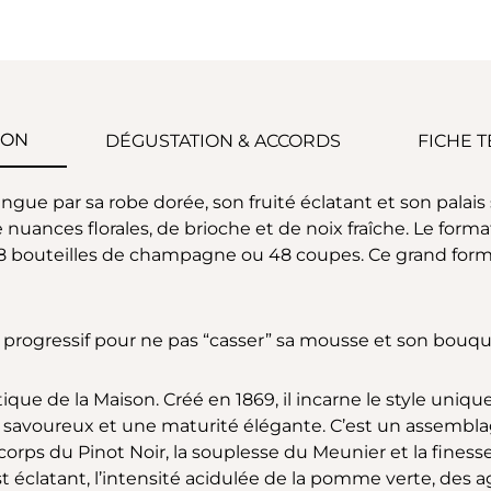
ION
DÉGUSTATION & ACCORDS
FICHE 
gue par sa robe dorée, son fruité éclatant et son palai
nuances florales, de brioche et de noix fraîche. Le for
 8 bouteilles de champagne ou 48 coupes. Ce grand forma
re progressif pour ne pas “casser” sa mousse et son bouqu
que de la Maison. Créé en 1869, il incarne le style uniq
is savoureux et une maturité élégante. C’est un assembla
e corps du Pinot Noir, la souplesse du Meunier et la fine
t éclatant, l’intensité acidulée de la pomme verte, des 