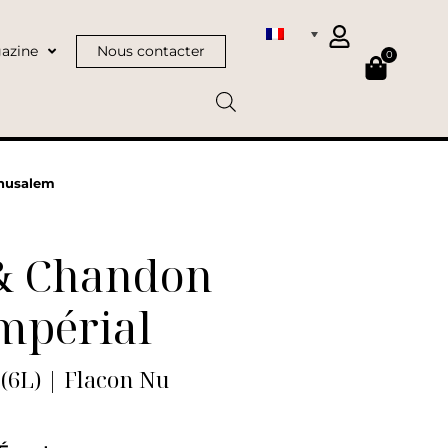
azine
Nous contacter
0
thusalem
& Chandon
mpérial
(6L) | Flacon Nu