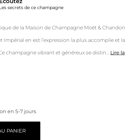
Écoutez
Les secrets de ce champagne
ique de la Maison de Champagne Moët & Chandon
 Impérial en est l’expression la plus accomplie et la
. Ce champagne vibrant et généreux se distin
...
Lire la
son en 5-7 jours
AU PANIER