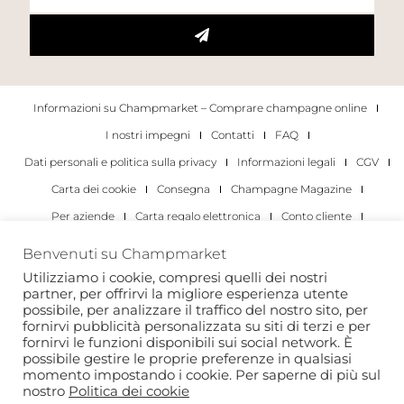
Informazioni su Champmarket – Comprare champagne online
I nostri impegni
Contatti
FAQ
Dati personali e politica sulla privacy
Informazioni legali
CGV
Carta dei cookie
Consegna
Champagne Magazine
Per aziende
Carta regalo elettronica
Conto cliente
I migliori champagne
Occasioni di degustazione di champagne
Benvenuti su Champmarket
Per gli individui
Per le aziende
Utilizziamo i cookie, compresi quelli dei nostri
partner, per offrirvi la migliore esperienza utente
Copyright 2022 © tutti i diritti riservati. Champmarket.
possibile, per analizzare il traffico del nostro sito, per
fornirvi pubblicità personalizzata su siti di terzi e per
fornirvi le funzioni disponibili sui social network. È
possibile gestire le proprie preferenze in qualsiasi
momento impostando i cookie. Per saperne di più sul
nostro
Politica dei cookie