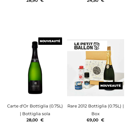
28,90
€
24,50
€
NOUVEAUTÉ
NOUVEAUTÉ
NOUVEAUTÉ
NOUVEAUTÉ
Carte d'Or
Bottiglia (0.75L)
Rare 2012
Bottiglia (0.75L)
|
| Bottiglia sola
Box
28,00
€
69,00
€