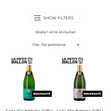
SHOW FILTERS
Mostra 1-40 di 45 risultati
NOUVEAUTÉ
NOUVEAUTÉ
NOUVEAUTÉ
NOUVEAUTÉ
Carte d'Or
Bottiglia (0.75L)
Carte d'Or
Bottiglia (0.75L)