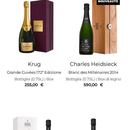
NOUVEAUTÉ
NOUVEAUTÉ
Krug
Charles Heidsieck
Grande Cuvées 172ª Edizione
Blanc des Millénaires 2014
Bottiglia (0.75L)
| Box
Bottiglia (0.75L)
| Box di legno
255,00
€
590,00
€