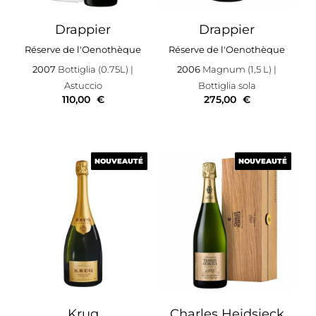
Drappier
Drappier
Réserve de l'Oenothèque
Réserve de l'Oenothèque
2007
Bottiglia (0.75L)
|
2006
Magnum (1,5 L)
|
Astuccio
Bottiglia sola
110,00
€
275,00
€
NOUVEAUTÉ
NOUVEAUTÉ
NOUVEAUTÉ
NOUVEAUTÉ
Krug
Charles Heidsieck