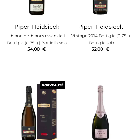
Piper-Heidsieck
Piper-Heidsieck
I blanc-de-blancs essenziali
Vintage 2014
Bottiglia (0.75L)
Bottiglia (0.75L)
| Bottiglia sola
| Bottiglia sola
54,00
€
52,00
€
NOUVEAUTÉ
NOUVEAUTÉ