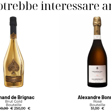
otrebbe interessare 
Alexandre Bonnet
Drappie
Rosé
Carte d'O
Bouteille
Primat
51,00
€
5.450,00