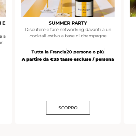
 E
SUMMER PARTY
Discutere e fare networking davanti a un
cocktail estivo a base di champagne
a a
un
Tutta la Francia
20 persone o più
A partire da €35 tasse escluse / persona
SCOPRO