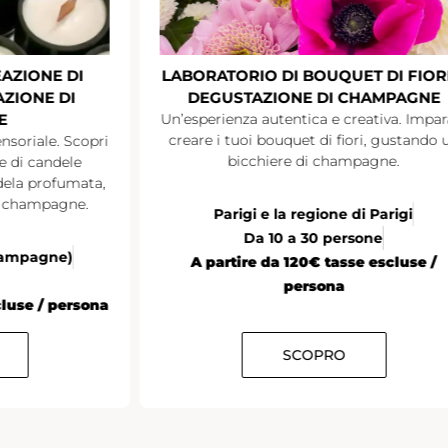
AZIONE DI
LABORATORIO DI BOUQUET DI FIORI
ZIONE DI
DEGUSTAZIONE DI CHAMPAGNE
E
Un’esperienza autentica e creativa. Impar
creare i tuoi bouquet di fiori, gustando 
nsoriale. Scopri
bicchiere di champagne.
ne di candele
ndela profumata,
i champagne.
Parigi e la regione di Parigi
Da 10 a 30 persone
Champagne)
A partire da 120€ tasse escluse /
persona
cluse / persona
SCOPRO