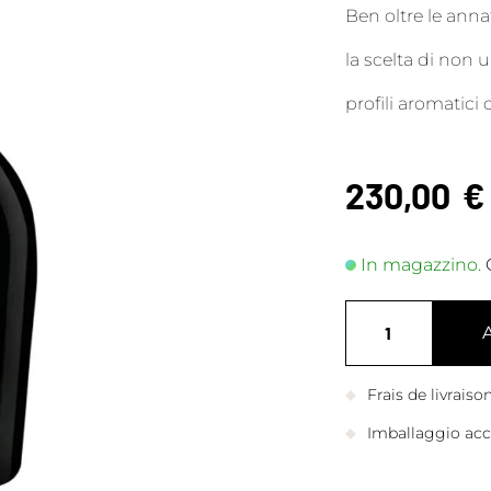
Ben oltre le anna
la scelta di non
profili aromatici
230,00
€
In magazzino.
Frais de livrais
Imballaggio accu