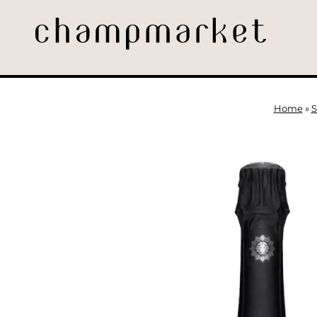
Home
»
S