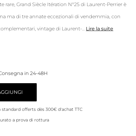
te rare, Grand Siècle Itération N°25 di Laurent-Perrier è
 una ma di tre annate eccezionali di vendemmia, con
 complementari, vintage di Laurent-
...
Lire la suite
Consegna in 24-48H
AGGIUNGI
on standard offerts dès 300€ d'achat TTC
rato a prova di rottura