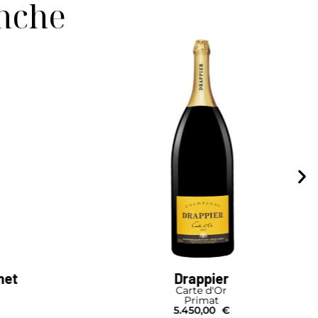
anche
r
Barons de Rothschild
r
Rosé
Bouteille
€
73,00
€