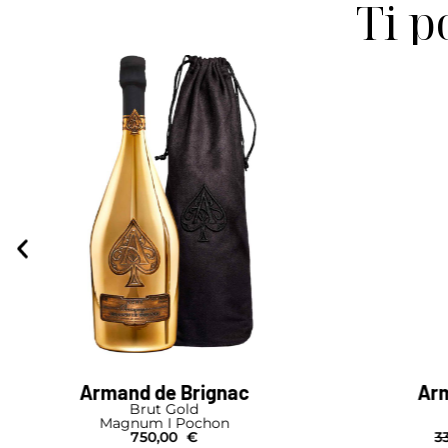
Ti p
Armand de Brignac
Brut Gold
Bouteille
330,00
€
250,00
€