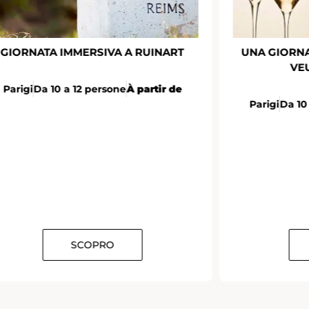
GIORNATA IMMERSIVA A RUINART
UNA GIORNA
VE
Parigi
Da 10 a 12 persone
À partir de
Parigi
Da 10
SCOPRO