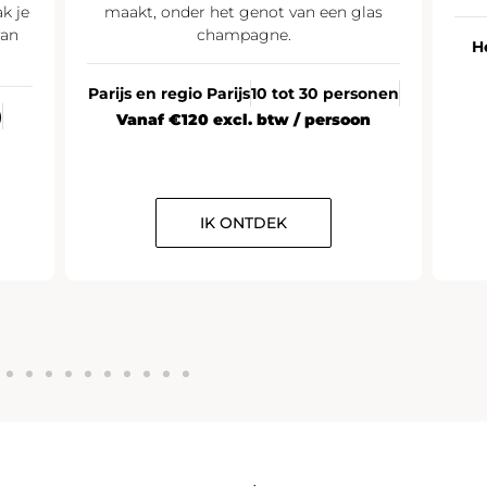
k je
maakt, onder het genot van een glas
van
champagne.
H
Parijs en regio Parijs
10 tot 30 personen
)
Vanaf €120 excl. btw / persoon
IK ONTDEK