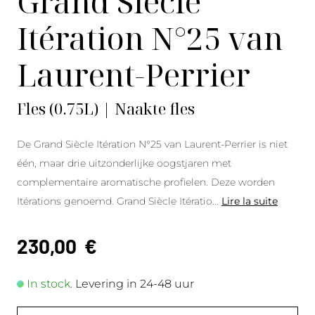
Grand Siècle
Itération N°25 van
Laurent-Perrier
Fles (0.75L) | Naakte fles
De Grand Siècle Itération N°25 van Laurent-Perrier is niet
één, maar drie uitzonderlijke oogstjaren met
complementaire aromatische profielen. Deze worden
Itérations genoemd. Grand Siècle Itératio
...
Lire la suite
230,00
€
In stock.
Levering in 24-48 uur