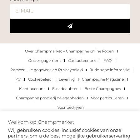
Over Champmarket – Champagne online kopen
Ons engagement
Contacteer ons
FAQ
Persoonlijke gegevens en Privacybeleid
Juridische informatie
AV
Cookiebeleid
Levering
Champagne Magazine
Klant account
E-cadeaubon
Beste Champagnes
Champagne proeverij gelegenheden
Voor particulieren
Voor bedrijven
Copyright 2022 © alle rechten voorbehouden.
Welkom op Champmarket
Champmarket.
Wij gebruiken cookies, inclusief cookies van onze
partners, om u de best mogelijke gebruikerservaring