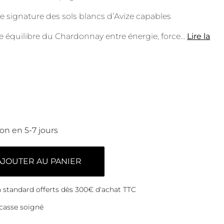
lle signature des sols blancs d’Avize capables
re équilibre du Chardonnay entre énergie, force
...
Lire la
son en 5-7 jours
AJOUTER AU PANIER
on standard offerts dès 300€ d'achat TTC
casse soigné