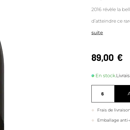
2016 révèle la be
d’atteindre ce ra
suite
89,00
€
En stock.
Livrai
Frais de livrais
Emballage anti-