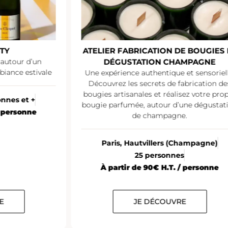
ATELIER FABRICATION DE BOUGIES ET
DÉGUSTATION CHAMPAGNE
Une expérience authentique et sensorielle.
L’ate
Découvrez les secrets de fabrication des
occ
bougies artisanales et réalisez votre propre
bougie parfumée, autour d’une dégustation
Ch
de champagne.
cham
Paris, Hautvillers (Champagne)
25 personnes
À partir de 90€ H.T. / personne
JE DÉCOUVRE