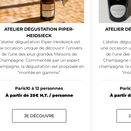
ÉGUSTATION PIPER-
ATELIER DÉGUSTATION 
EIDSIECK
PERRIER
ation Piper-Heidsieck est
L’atelier dégustation Laurent
ue de découvrir l’univers
une occasion unique de découv
lus grandes Maisons de
de l’une des plus grandes 
mmentée par un expert
Champagne. Commentée par
gustation est proposée en
champagne, la dégustation es
ée en gamme”.
“montée en gamme
 à 12 personnes
Paris
10 à 12 person
 25€ H.T. / personne
À partir de 38€ H.T. / 
 DÉCOUVRE
JE DÉCOUVRE