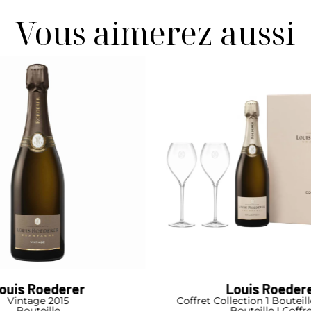
Vous aimerez aussi
Louis Roederer
Laurent-Perr
llection 1 Bouteille et 2 Verres
Blanc de Blancs Bru
Bouteille I Coffret
Bouteille