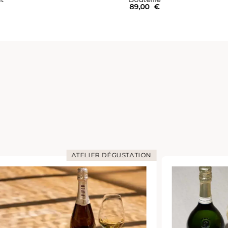
570,00
€
ATELIER DÉGUSTATION
ATELIE