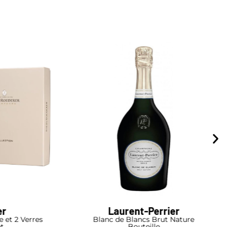
ier
Barons de Rothschild
t Nature
Rare Collection Blanc de Blancs 2012
Magnum I Coffret Bois