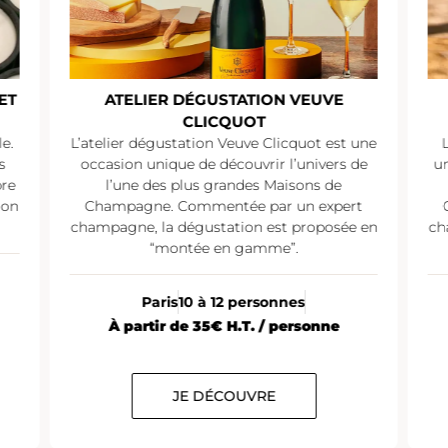
ATELIER DÉGUSTATION VEUVE
ATELIER D
CLICQUOT
H
lier dégustation Veuve Clicquot est une
L’atelier dégust
asion unique de découvrir l’univers de
une occasion uniq
l’une des plus grandes Maisons de
de l’une des p
ampagne. Commentée par un expert
Champagne. Co
pagne, la dégustation est proposée en
champagne, la dé
“montée en gamme”.
“mont
Paris
10 à 12 personnes
Paris
10
À partir de 35€ H.T. / personne
À partir de
JE DÉCOUVRE
JE