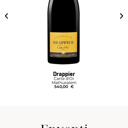
Drappier
Carte d'Or
Mathusalem
540,00
€