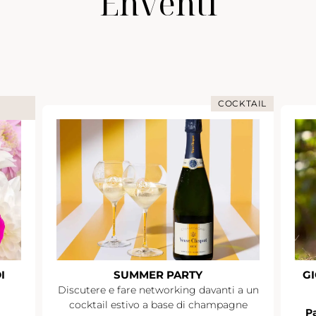
Enventi
COCKTAIL
I
SUMMER PARTY
GI
Discutere e fare networking davanti a un
cocktail estivo a base di champagne
Pa