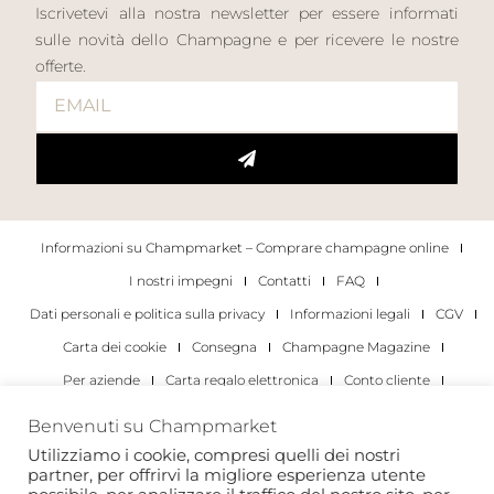
Iscrivetevi alla nostra newsletter per essere informati
sulle novità dello Champagne e per ricevere le nostre
offerte.
Informazioni su Champmarket – Comprare champagne online
I nostri impegni
Contatti
FAQ
Dati personali e politica sulla privacy
Informazioni legali
CGV
Carta dei cookie
Consegna
Champagne Magazine
Per aziende
Carta regalo elettronica
Conto cliente
I migliori champagne
Occasioni di degustazione di champagne
Benvenuti su Champmarket
Per gli individui
Per le aziende
Utilizziamo i cookie, compresi quelli dei nostri
partner, per offrirvi la migliore esperienza utente
Copyright 2022 © tutti i diritti riservati. Champmarket.