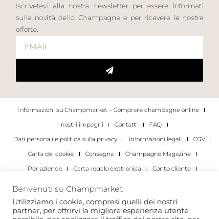
Iscrivetevi alla nostra newsletter per essere informati
sulle novità dello Champagne e per ricevere le nostre
offerte.
Informazioni su Champmarket – Comprare champagne online
I nostri impegni
Contatti
FAQ
Dati personali e politica sulla privacy
Informazioni legali
CGV
Carta dei cookie
Consegna
Champagne Magazine
Per aziende
Carta regalo elettronica
Conto cliente
I migliori champagne
Occasioni di degustazione di champagne
Benvenuti su Champmarket
Per gli individui
Per le aziende
Utilizziamo i cookie, compresi quelli dei nostri
partner, per offrirvi la migliore esperienza utente
Copyright 2022 © tutti i diritti riservati. Champmarket.