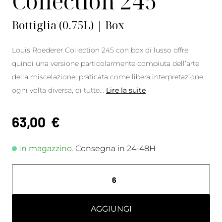
Collection 245
Bottiglia (0.75L) | Box
Louis Roederer Collection 245 con box di lusso offre
quindi una versione particolarmente compiuta dell’arte
della miscelazione, praticata come libera interpretazione,
ogni volta diversa, di tutte
...
Lire la suite
63,00
€
In magazzino.
Consegna in 24-48H
AGGIUNGI