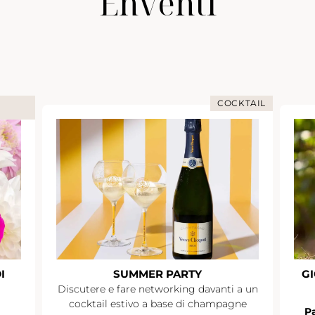
Enventi
COCKTAIL
I
SUMMER PARTY
GI
Discutere e fare networking davanti a un
cocktail estivo a base di champagne
Pa