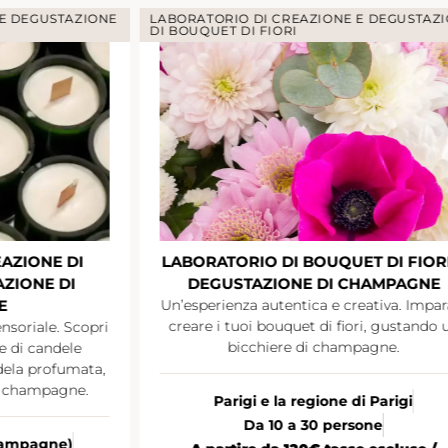
 E DEGUSTAZIONE
LABORATORIO DI CREAZIONE E DEGUSTAZ
DI BOUQUET DI FIORI
AZIONE DI
LABORATORIO DI BOUQUET DI FIORI
ZIONE DI
DEGUSTAZIONE DI CHAMPAGNE
E
Un’esperienza autentica e creativa. Impar
creare i tuoi bouquet di fiori, gustando 
nsoriale. Scopri
bicchiere di champagne.
ne di candele
ndela profumata,
i champagne.
Parigi e la regione di Parigi
Da 10 a 30 persone
Champagne)