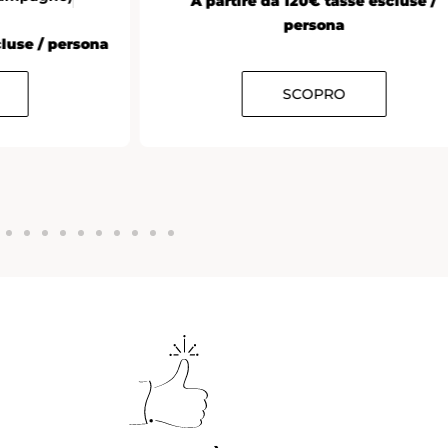
A partire da 120€ tasse escluse /
persona
cluse / persona
SCOPRO