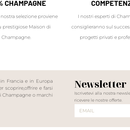
% CHAMPAGNE
COMPETEN
a nostra selezione proviene
I nostri esperti di Cha
ù prestigiose Maison di
consiglieranno sul success
Champagne.
progetti privati e profe
Newsletter
in Francia e in Europa
scoprire,offrire e farsi
Iscrivetevi alla nostra news
n di Champagne o marchi
ricevere le nostre offerte.