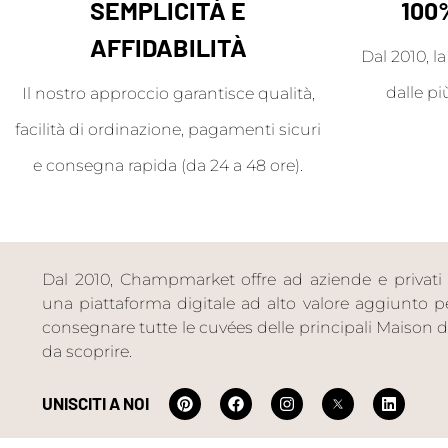
SEMPLICITÀ E
100
AFFIDABILITÀ
Dal 2010, l
dalle pi
Il nostro approccio garantisce qualità,
facilità di ordinazione, pagamenti sicuri
e consegna rapida (da 24 a 48 ore).
Dal 2010, Champmarket offre ad aziende e privati 
una piattaforma digitale ad alto valore aggiunto per 
consegnare tutte le cuvées delle principali Maiso
da scoprire.
UNISCITI A NOI