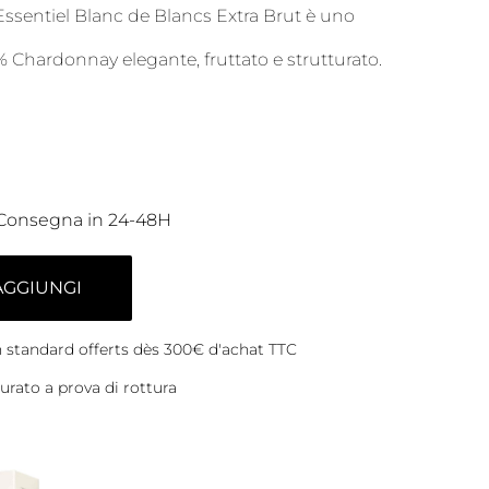
Essentiel Blanc de Blancs Extra Brut è uno
hardonnay elegante, fruttato e strutturato.
Consegna in 24-48H
AGGIUNGI
on standard offerts dès 300€ d'achat TTC
rato a prova di rottura