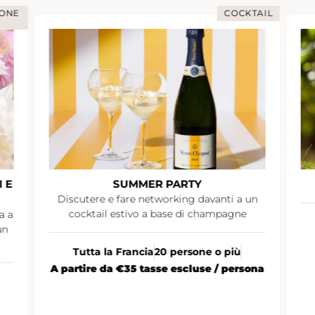
IONE
COCKTAIL
 E
SUMMER PARTY
Discutere e fare networking davanti a un
cocktail estivo a base di champagne
a a
un
Tutta la Francia
20 persone o più
A partire da €35 tasse escluse / persona