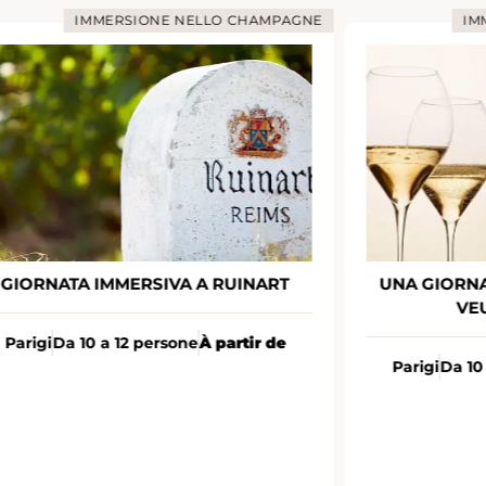
IMMERSIONE NELLO CHAMPAGNE
IM
GIORNATA IMMERSIVA A RUINART
UNA GIORNA
VE
Parigi
Da 10 a 12 persone
À partir de
Parigi
Da 10