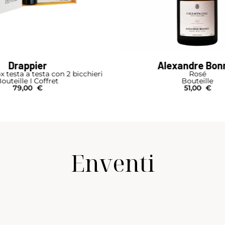
Drappier
Alexandre Bon
x testa a testa con 2 bicchieri
Rosé
outeille I Coffret
Bouteille
79,00
€
51,00
€
Enventi