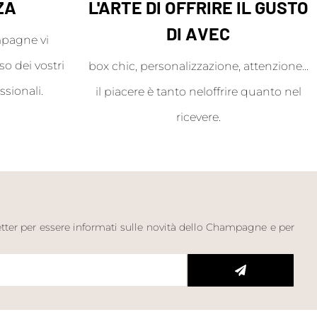
ZA
L'ARTE DI OFFRIRE IL GUSTO
DI AVEC
mpagne vi
o dei vostri
box chic, personalizzazione, attenzione...
ssionali.
il piacere è tanto neloffrire quanto nel
ricevere.
letter per essere informati sulle novità dello Champagne e per