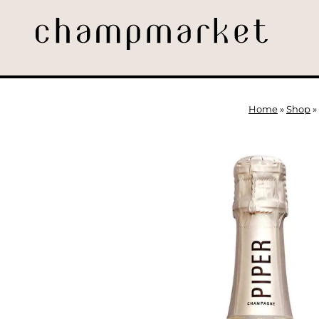
Home
»
Shop
»