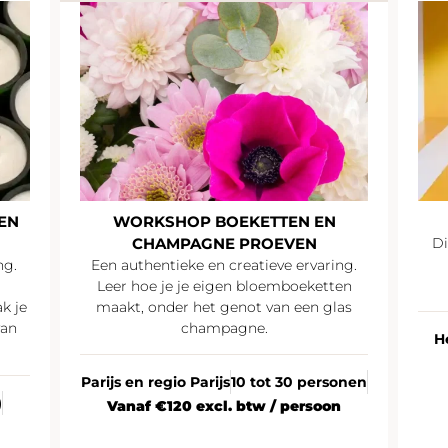
EN
WORKSHOP BOEKETTEN EN
CHAMPAGNE PROEVEN
Di
ng.
Een authentieke en creatieve ervaring.
Leer hoe je je eigen bloemboeketten
k je
maakt, onder het genot van een glas
van
champagne.
H
Parijs en regio Parijs
10 tot 30 personen
)
Vanaf €120 excl. btw / persoon