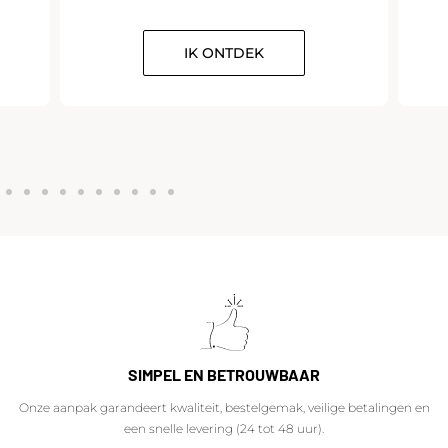
IK ONTDEK
SIMPEL EN BETROUWBAAR
Onze aanpak garandeert kwaliteit, bestelgemak, veilige betalingen en
een snelle levering (24 tot 48 uur).