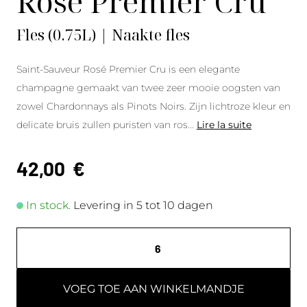
Rosé Premier Cru
Fles (0.75L) | Naakte fles
Saint-Sauveur Rosé Premier Cru is een elegante
champagne gemaakt van twee zeer mooie oogsten van
zowel Chardonnays als Pinots Noirs. Zijn lichtroze kleur en
delicate bruis zullen puristen van ros
...
Lire la suite
42,00
€
In stock.
Levering in 5 tot 10 dagen
VOEG TOE AAN WINKELMANDJE