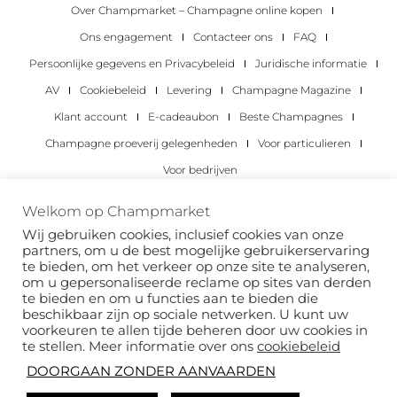
Over Champmarket – Champagne online kopen
Ons engagement
Contacteer ons
FAQ
Persoonlijke gegevens en Privacybeleid
Juridische informatie
AV
Cookiebeleid
Levering
Champagne Magazine
Klant account
E-cadeaubon
Beste Champagnes
Champagne proeverij gelegenheden
Voor particulieren
Voor bedrijven
Copyright 2022 © alle rechten voorbehouden.
Welkom op Champmarket
Champmarket.
Wij gebruiken cookies, inclusief cookies van onze
partners, om u de best mogelijke gebruikerservaring
te bieden, om het verkeer op onze site te analyseren,
om u gepersonaliseerde reclame op sites van derden
te bieden en om u functies aan te bieden die
beschikbaar zijn op sociale netwerken. U kunt uw
voorkeuren te allen tijde beheren door uw cookies in
te stellen. Meer informatie over ons
cookiebeleid
DOORGAAN ZONDER AANVAARDEN
ALCOHOLMISBRUIK IS GEVAARLIJK VOOR JE