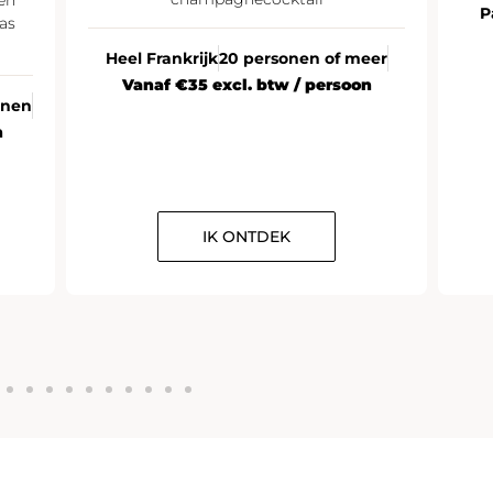
P
as
Heel Frankrijk
20 personen of meer
Vanaf €35 excl. btw / persoon
onen
n
IK ONTDEK