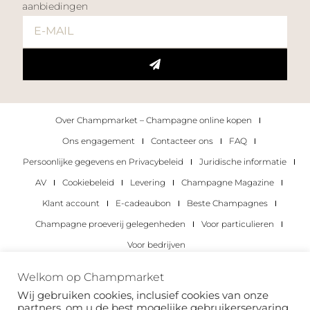
aanbiedingen
Over Champmarket – Champagne online kopen
Ons engagement
Contacteer ons
FAQ
Persoonlijke gegevens en Privacybeleid
Juridische informatie
AV
Cookiebeleid
Levering
Champagne Magazine
Klant account
E-cadeaubon
Beste Champagnes
Champagne proeverij gelegenheden
Voor particulieren
Voor bedrijven
Copyright 2022 © alle rechten voorbehouden.
Welkom op Champmarket
Champmarket.
Wij gebruiken cookies, inclusief cookies van onze
partners, om u de best mogelijke gebruikerservaring