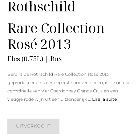
Rothschild
Rare Collection
Rosé 2013
Fles (0.75L) | Box
Barons de Rothschild Rare Collection Rosé 2013,
geproduceerd in zeer beperkte hoeveelheden, is de unieke
combinatie van vier Chardonnay Grands Crus en een
vleugje rode wijn uit een uitzonderlijk
...
Lire la suite
UITVERKOCHT