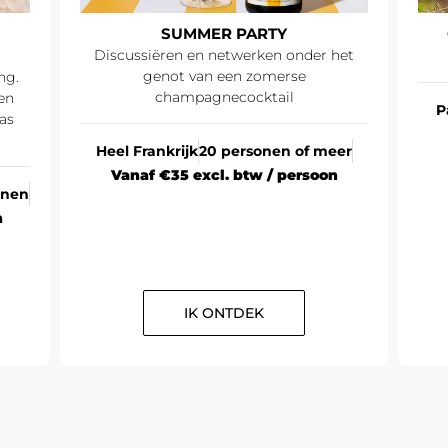
SUMMER PARTY
Discussiëren en netwerken onder het
genot van een zomerse
ng.
champagnecocktail
en
P
as
Heel Frankrijk
20 personen of meer
Vanaf €35 excl. btw / persoon
onen
n
IK ONTDEK