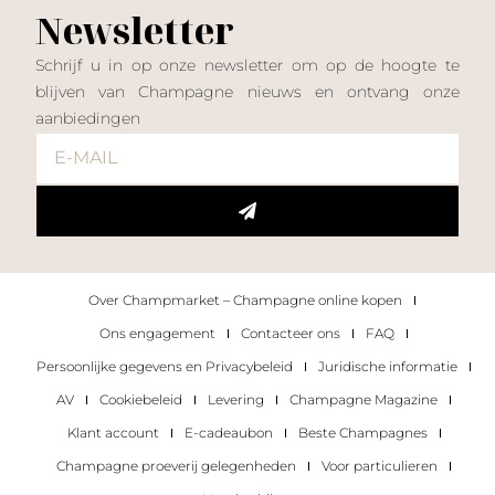
Newsletter
Schrijf u in op onze newsletter om op de hoogte te
blijven van Champagne nieuws en ontvang onze
aanbiedingen
Over Champmarket – Champagne online kopen
Ons engagement
Contacteer ons
FAQ
Persoonlijke gegevens en Privacybeleid
Juridische informatie
AV
Cookiebeleid
Levering
Champagne Magazine
Klant account
E-cadeaubon
Beste Champagnes
Champagne proeverij gelegenheden
Voor particulieren