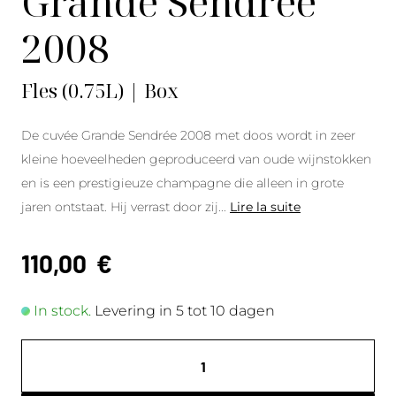
Grande Sendrée
2008
Fles (0.75L) | Box
De cuvée Grande Sendrée 2008 met doos wordt in zeer
kleine hoeveelheden geproduceerd van oude wijnstokken
en is een prestigieuze champagne die alleen in grote
jaren ontstaat. Hij verrast door zij
...
Lire la suite
110,00
€
In stock.
Levering in 5 tot 10 dagen