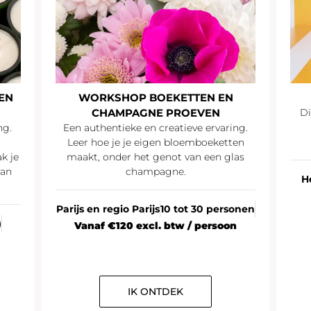
P BOEKETTEN EN
SUMMER PARTY
AGNE PROEVEN
Discussiëren en netwerken on
genot van een zomers
e en creatieve ervaring.
champagnecocktail
e eigen bloemboeketten
het genot van een glas
hampagne.
Heel Frankrijk
20 personen o
Vanaf €35 excl. btw / pe
Parijs
10 tot 30 personen
excl. btw / persoon
K ONTDEK
IK ONTDEK