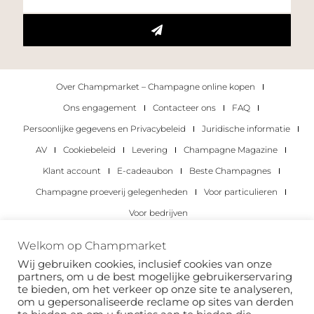
Over Champmarket – Champagne online kopen
Ons engagement
Contacteer ons
FAQ
Persoonlijke gegevens en Privacybeleid
Juridische informatie
AV
Cookiebeleid
Levering
Champagne Magazine
Klant account
E-cadeaubon
Beste Champagnes
Champagne proeverij gelegenheden
Voor particulieren
Voor bedrijven
Copyright 2022 © alle rechten voorbehouden.
Welkom op Champmarket
Champmarket.
Wij gebruiken cookies, inclusief cookies van onze
partners, om u de best mogelijke gebruikerservaring
te bieden, om het verkeer op onze site te analyseren,
om u gepersonaliseerde reclame op sites van derden