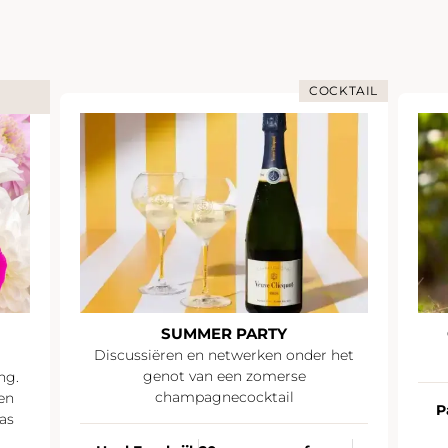
COCKTAIL
SUMMER PARTY
Discussiëren en netwerken onder het
genot van een zomerse
ng.
champagnecocktail
en
P
as