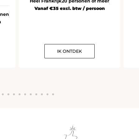
Heel Frankrijk
20 personen of meer
Vanaf €35 excl. btw / persoon
onen
n
IK ONTDEK