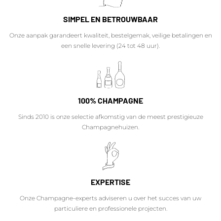
SIMPEL EN BETROUWBAAR
Onze aanpak garandeert kwaliteit, bestelgemak, veilige betalingen en
een snelle levering (24 tot 48 uur).
100% CHAMPAGNE
Sinds 2010 is onze selectie afkomstig van de meest prestigieuze
Champagnehuizen.
EXPERTISE
Onze Champagne-experts adviseren u over het succes van uw
particuliere en professionele projecten.