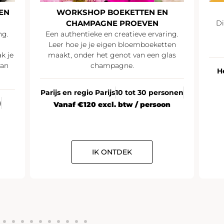
EN
WORKSHOP BOEKETTEN EN
CHAMPAGNE PROEVEN
Di
ng.
Een authentieke en creatieve ervaring.
Leer hoe je je eigen bloemboeketten
k je
maakt, onder het genot van een glas
van
champagne.
H
Parijs en regio Parijs
10 tot 30 personen
)
Vanaf €120 excl. btw / persoon
IK ONTDEK