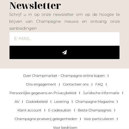
Newsletter
Schrijf u in op onze newsletter om op de hoogte te
blijven van Champagne nieuws en ontvang onze
aanbiedingen
Over Champmarket – Champagne online kopen
Ons engagement
Contacteer ons
FAQ
Persoonlijke gegevens en Privacybeleid
Juridische informatie
AV
Cookiebeleid
Levering
Champagne Magazine
Klant account
E-cadeaubon
Beste Champagnes
Champagne proeverij gelegenheden
Voor particulieren
Voor bedrijven