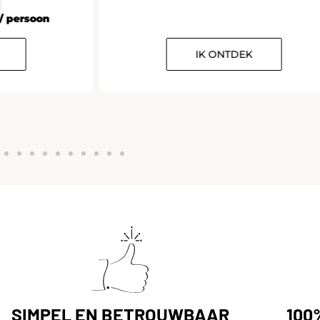
n
/ persoon
IK ONTDEK
SIMPEL EN BETROUWBAAR
100