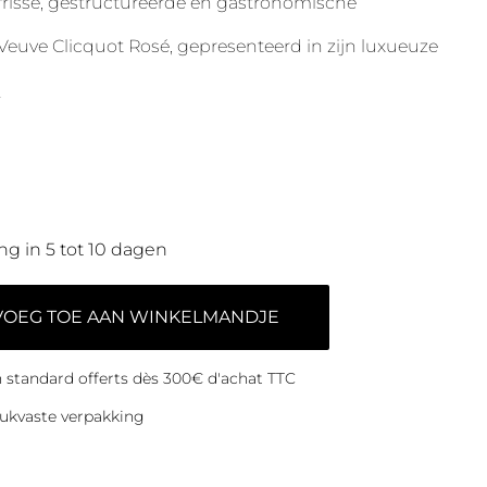
risse, gestructureerde en gastronomische
uve Clicquot Rosé, gepresenteerd in zijn luxueuze
e
ng in 5 tot 10 dagen
VOEG TOE AAN WINKELMANDJE
on standard offerts dès 300€ d'achat TTC
ukvaste verpakking