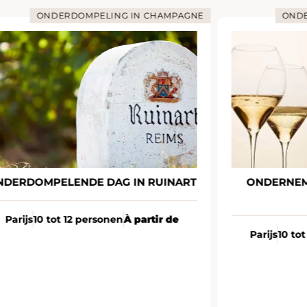
ONDERDOMPELING IN CHAMPAGNE
ONDE
NDERDOMPELENDE DAG IN RUINART
ONDERNEM
Parijs
10 tot 12 personen
À partir de
Parijs
10 to