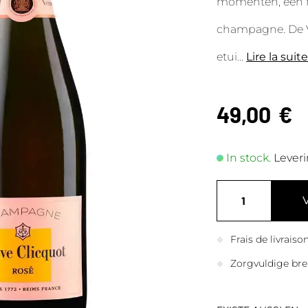
momenten, een f
champagne. De Ve
etui
...
Lire la suit
49,00
€
In stock.
Leveri
Frais de livrais
Zorgvuldige bre