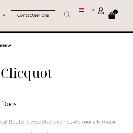
0
Contacteer ons
nieuw
Clicquot
| Doos
sé Bouteille avec étui is een cuvée voor alle mooie