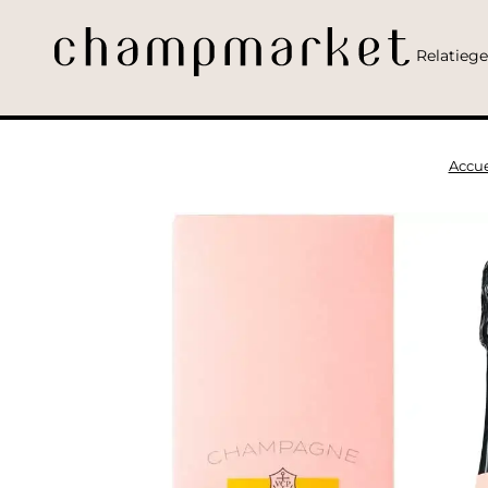
Relatieg
Accue