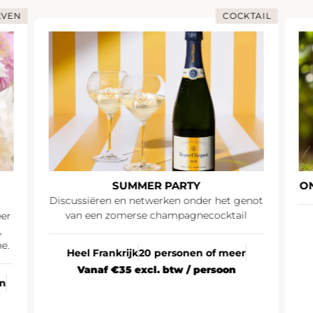
EVEN
COCKTAIL
SUMMER PARTY
O
Discussiëren en netwerken onder het genot
van een zomerse champagnecocktail
eer
,
e.
Heel Frankrijk
20 personen of meer
Vanaf €35 excl. btw / persoon
en