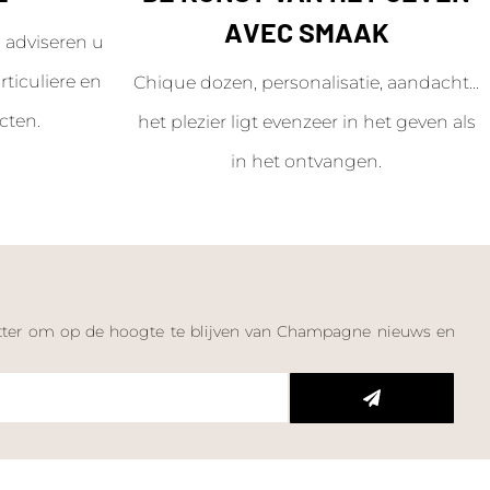
AVEC SMAAK
adviseren u
ticuliere en
Chique dozen, personalisatie, aandacht...
cten.
het plezier ligt evenzeer in het geven als
in het ontvangen.
letter om op de hoogte te blijven van Champagne nieuws en
n