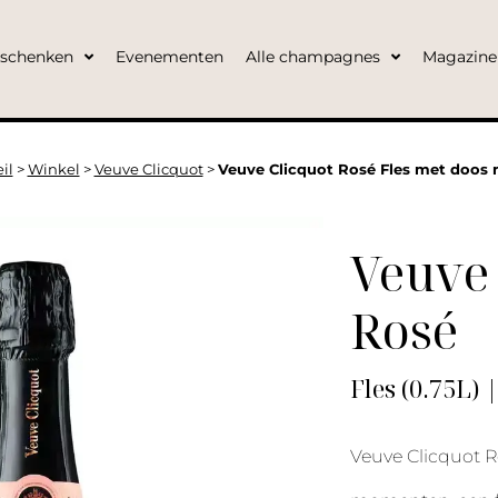
eschenken
Evenementen
Alle champagnes
Magazine
il
>
Winkel
>
Veuve Clicquot
>
Veuve Clicquot Rosé Fles met doos 
Veuve 
Rosé
Fles (0.75L) 
Veuve Clicquot Ro