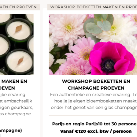
KEN EN PROEVEN
WORKSHOP BOEKETTEN MAKEN EN PRO
 MAKEN EN
WORKSHOP BOEKETTEN EN
OEVEN
CHAMPAGNE PROEVEN
jke ervaring.
Een authentieke en creatieve ervaring. L
t ambachtelijk
hoe je je eigen bloemboeketten maakt
igen geurkaars,
onder het genot van een glas champagn
las champagne.
Parijs en regio Parijs
10 tot 30 person
Champagne)
Vanaf €120 excl. btw / persoon