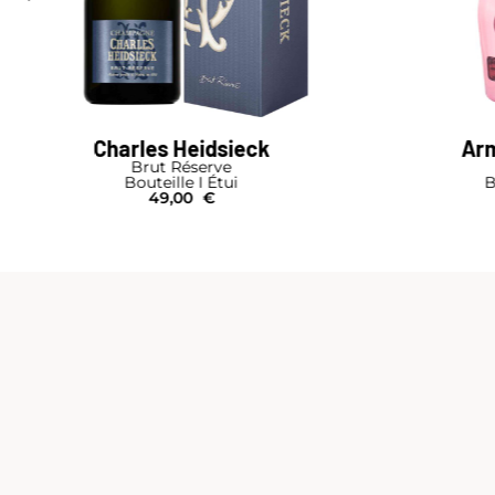
les Heidsieck
Armand de Brign
Brut Réserve
Brut Rosé
uteille I Étui
Bouteille I Pochon
49,00
€
515,00
€